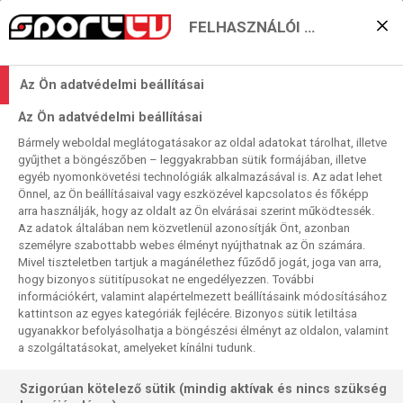
FELHASZNÁLÓI BEÁLLÍTÁSOK
A Barca és az Atleti is a
Az Ön adatvédelmi beállításai
kupafedélzeten
Az Ön adatvédelmi beállításai
2025. 01. 15. 19:26
Bármely weboldal meglátogatásakor az oldal adatokat tárolhat, illetve
Olvasási idő:
2
perc
gyűjthet a böngészőben – leggyakrabban sütik formájában, illetve
egyéb nyomonkövetési technológiák alkalmazásával is. Az adat lehet
SPORTING BRAGA
SPANYOL KUPA
PORTUGÁLIA
BETIS
BARCELONA
Önnel, az Ön beállításaival vagy eszközével kapcsolatos és főképp
ATLÉTICO MADRID
arra használják, hogy az oldalt az Ön elvárásai szerint működtessék.
A nyolcaddöntő második napján újabb „szaúdi” csapat is
Az adatok általában nem közvetlenül azonosítják Önt, azonban
személyre szabottabb webes élményt nyújthatnak az Ön számára.
harcba száll a Soanyol Kupában, a Szuperkupa-győztes
Mivel tiszteletben tartjuk a magánélethez fűződő jogát, joga van arra,
Barca a forduló talán legérdekesebb meccsét játssza az
hogy bizonyos sütitípusokat ne engedélyezzen. További
igazi kupacsapat, mindig küzdelmes összecsapásokat
információkért, valamint alapértelmezett beállításaink módosításához
produkáló Betis ellen.
kattintson az egyes kategóriák fejlécére. Bizonyos sütik letiltása
ugyanakkor befolyásolhatja a böngészési élményt az oldalon, valamint
a szolgáltatásokat, amelyeket kínálni tudunk.
Szigorúan kötelező sütik (mindig aktívak és nincs szükség