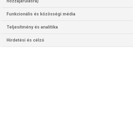
hozzájárulásra)
Funkcionális és közösségi média
Teljesítmény és analitika
Hirdetési és célzó
Robert Lewandowski hat meccsen öt gólt szerzett a Betis ellen.
Meglesz-e a hetedik találkozón a hatodik találat? (Fotó: Getty
Images)
A COPA DEL REY
szerdai programja négy mérkőzést
tartalmaz. Érdekesség, hogy háromban LaLiga-csapat
mérkőzik alacsonyabb osztályúval , mindössze egyben
feszül egmásnak két élvonalbeli együttes. A korábbi
idősávban fél 9-től a másodosztályú
Almería
fogadja a
Leganést.
A hazai andalúziai együttes vezeti a Segunda