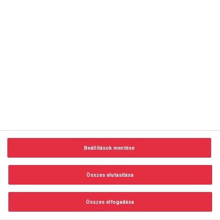
copyright © 2014-2026 AMC Global Media Inc. Minden jog
fenntartva.
Beállítások mentése
Felhasználási feltételek
Visszaélés-bejelentés
Összes elutasítása
Adatvédelem és adatkezelés
Impresszum
Összes elfogadása