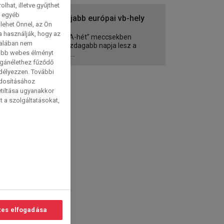
hat, illetve gyűjthet
e egyéb
Két újabb európai vb-hely
lehet Önnel, az Ön
elkel
a használják, hogy az
A „FIFA-hét” meccsekben
talában nem
leggazdagabb napja lesz a
tabb webes élményt
keddi....
magánélethez fűződő
edélyezzen. További
ódosításához
etiltása ugyanakkor
t a szolgáltatásokat,
es elfogadása