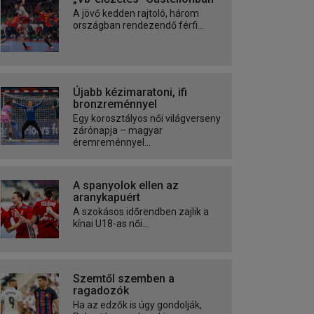
A jövő kedden rajtoló, három
országban rendezendő férfi...
Újabb kézimaratoni, ifi
bronzreménnyel
Egy korosztályos női világverseny
zárónapja – magyar
éremreménnyel...
A spanyolok ellen az
aranykapuért
A szokásos időrendben zajlik a
kínai U18-as női...
Szemtől szemben a
ragadozók
Ha az edzők is úgy gondolják,