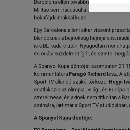
Barcelona ellen továbbra sem léphet pályá
Militao sem, ráadásul a támadók közül a há
bokafájdalmakkal küzd.
Egy Barcelona elleni siker viszont presztí
blancóknak a bajnokság hajrájára is, ráadá
is a BL-kudarc után. Nyugodtan mondhatjuk
és óriási küzdelmet ígér, és szinte megjóso
A Spanyol Kupa döntőjét szombaton 21:15-t
kommentátora
Faragó Richard
lesz. A s
Sport TV állandó szakértői közül
Hegyi Iv
csatlakozik az olimpiai, világ-, és Európa-
szerelmese, és akinek nem titkoltan a Ba
számára, járt már a Sport TV stúdiójában,
A Spanyol Kupa döntője: