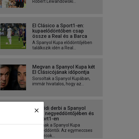
Robert Lewandowski...
El Clásico a Sport1-en:
kupaelődöntőben csap
össze a Real és a Barca
A Spanyol Kupa elődöntőjében
találkozik idén a Real...
Megvan a Spanyol Kupa két
El Clásicójának időpontja
Sorsoltak a Spanyol Kupában,
immár hivatalos, hogy az...
Madridi derbi a Spanyol
Kupa negyeddöntőjében és
a Sport1-en
Zajlanak a Spanyol Kupa
negyeddöntői. Az egymeccses
párharcok...