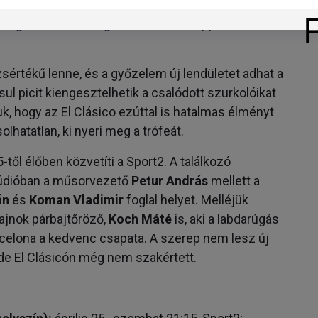
ra a védő Dani Carvajal, Ferland Mendy, és Éder
zi góllövőlistát 22 góllal vezető Mbappé is
zsértékű lenne, és a győzelem új lendületet adhat a
sul picit kiengesztelhetik a csalódott szurkolóikat
, hogy az El Clásico ezúttal is hatalmas élményt
lhatatlan, ki nyeri meg a trófeát.
ől élőben közvetíti a Sport2. A találkozó
túdióban a műsorvezető
Petur András
mellett a
án
és
Koman Vladimir
foglal helyet. Melléjük
bajnok párbajtőröző,
Koch Máté
is, aki a labdarúgás
rcelona a kedvenc csapata. A szerep nem lesz új
 de El Clásicón még nem szakértett.