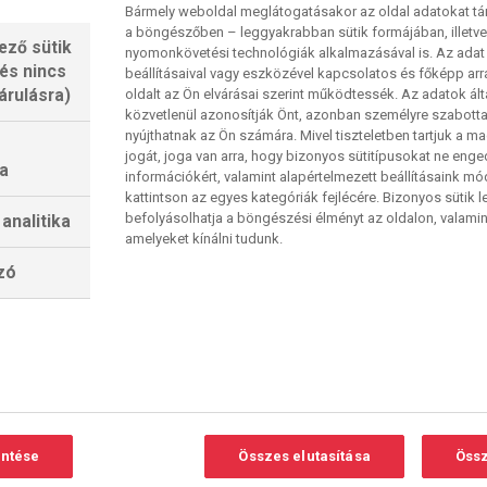
ranylabda-esélyesként emlegetnek, 30 gólt jegyzett
Bármely weboldal meglátogatásakor az oldal adatokat tárol
a böngészőben – leggyakrabban sütik formájában, illetv
z tízzel több, mint amit az első két barcelonai
ező sütik
nyomonkövetési technológiák alkalmazásával is. Az adat 
ngös cseleiről (is) ismert
Lamine Yamal
picit
 és nincs
beállításaival vagy eszközével kapcsolatos és főképp arr
elkezik: a tizenhét éves szélső 14 gól mellett 18
árulásra)
oldalt az Ön elvárásai szerint működtessék. Az adatok ál
közvetlenül azonosítják Önt, azonban személyre szabot
i a Barcelona dolgát, hogy Flick nem számíthat az
nyújthatnak az Ön számára. Mivel tiszteletben tartjuk a 
: a 36 éves lengyel támadó, aki 25 góllal vezeti a
jogát, joga van arra, hogy bizonyos sütitípusokat ne eng
a
információkért, valamint alapértelmezett beállításaink m
érüléssel bajlódik. Így a német edző első számú
kattintson az egyes kategóriák fejlécére. Bizonyos sütik l
ista harmadik helyezettje,
Ferran Torres
lehet, de
befolyásolhatja a böngészési élményt az oldalon, valamin
analitika
amelyeket kínálni tudunk.
Fati
is esélyt kaphat az ősi ellenfél ellen.
lzó
adridban.
Carlo Ancelotti
jövője kérdésessé vált a
rid
5-1-es összesítéssel búcsúzott az Arsenal
soportkörben is három vereséggel kezdett, a
öcögnek a spanyol bajnokságban is, négy ponttal
l.
Kylian Mbappé
érkezése és
Toni Kroos
rendszert, amivel tavaly BL-t nyertek, és a szezon
entése
Összes elutasítása
Össz
 a szűk keret csak nehezítették a dolgot. A