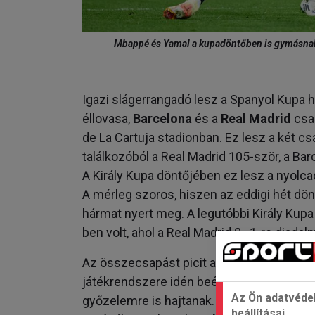
Mbappé és Yamal a kupadöntőben is gymásnak 
Igazi slágerrangadó lesz a Spanyol Kupa h
éllovasa,
Barcelona
és a
Real Madrid
csap
de La Cartuja stadionban. Ez lesz a két c
találkozóból a Real Madrid 105-ször, a Bar
A Király Kupa döntőjében ez lesz a nyolcad
A mérleg szoros, hiszen az eddigi hét dön
hármat nyert meg. A legutóbbi Király Kupa
ben volt, ahol a Real Madrid 2–1-re diada
Az összecsapást picit a katalán csapat v
játékrendszere idén beérni látszik a gráná
Az Ön adatvéde
győzelemre is hajtanak. A német edzőne
beállításai