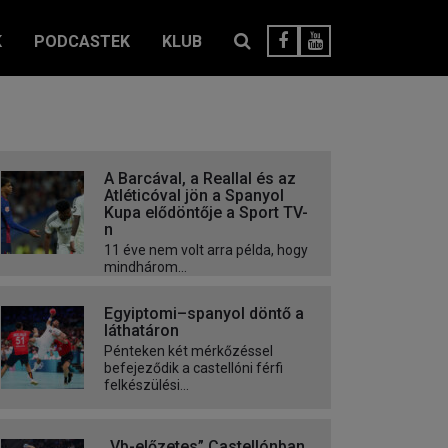
K
PODCASTEK
KLUB
A Barcával, a Reallal és az
Atléticóval jön a Spanyol
Kupa elődöntője a Sport TV-
n
11 éve nem volt arra példa, hogy
mindhárom...
Egyiptomi–spanyol döntő a
láthatáron
Pénteken két mérkőzéssel
befejeződik a castellóni férfi
felkészülési...
„Vb-előzetes” Castellónban