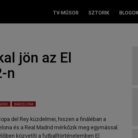
TV-MŰSOR
SZTORIK
BLOGO
al jön az El
2-n
ADRID
BARCELONA
Copa del Rey küzdelmei, hiszen a fináléban a
celona és a Real Madrid mérkőzik meg egymással.
élőben közvetíti a futballtörténelemben El