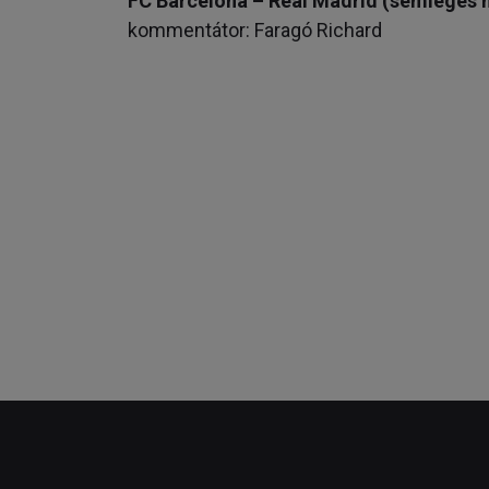
FC Barcelona – Real Madrid (semleges h
kommentátor: Faragó Richard