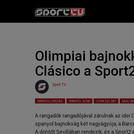
Olimpiai bajnokk
Clásico a Sport
Sport TV
2025. 04. 25. 10:09
Olvasási idő:
2
perc
SPANYOLORSZÁG
SPANYOL KUPA
COPA DEL REY
REAL M
A rangadók rangadójával zárulnak az idei 
spanyol bajnokság két nagyágyúja, a Bar
A döntőt Sevillában rendezik, és a Sport2 