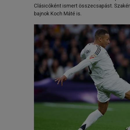
Clásicóként ismert összecsapást. Szakért
bajnok Koch Máté is.