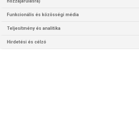
32 találat a(z)
Callan Rydz
kifejezésre az
hozzájárulásra)
oldalon
Funkcionális és közösségi média
Év
Hónap
Teljesítmény és analitika
Hirdetési és célzó
Szűrés
Szűrő törlése
PDC-VB