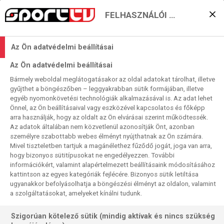
FELHASZNÁLÓI BEÁLLÍTÁSOK
KERESÉS EREDMÉNYE
Az Ön adatvédelmi beállításai
0 találat a(z)
Callan Rydz
kifejezésre a
Az Ön adatvédelmi beállításai
műsorújságban
Bármely weboldal meglátogatásakor az oldal adatokat tárolhat, illetve
gyűjthet a böngészőben – leggyakrabban sütik formájában, illetve
egyéb nyomonkövetési technológiák alkalmazásával is. Az adat lehet
Önnel, az Ön beállításaival vagy eszközével kapcsolatos és főképp
arra használják, hogy az oldalt az Ön elvárásai szerint működtessék.
Az adatok általában nem közvetlenül azonosítják Önt, azonban
személyre szabottabb webes élményt nyújthatnak az Ön számára.
Nincs a keresési feltételnek megfelelő
Mivel tiszteletben tartjuk a magánélethez fűződő jogát, joga van arra,
találat.
hogy bizonyos sütitípusokat ne engedélyezzen. További
információkért, valamint alapértelmezett beállításaink módosításához
kattintson az egyes kategóriák fejlécére. Bizonyos sütik letiltása
ugyanakkor befolyásolhatja a böngészési élményt az oldalon, valamint
a szolgáltatásokat, amelyeket kínálni tudunk.
Szigorúan kötelező sütik (mindig aktívak és nincs szükség