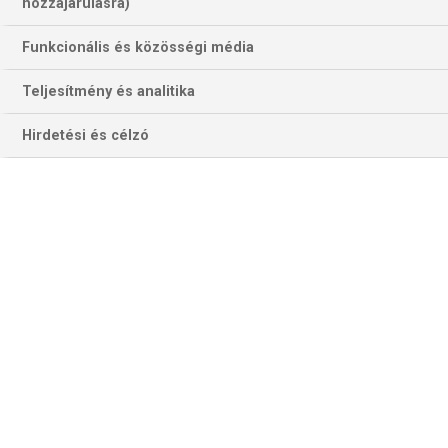
122 találat a(z)
Mensur Suljovic
hozzájárulásra)
kifejezésre az oldalon
Funkcionális és közösségi média
Év
Hónap
Teljesítmény és analitika
Hirdetési és célzó
Szűrés
Szűrő törlése
UK OPEN