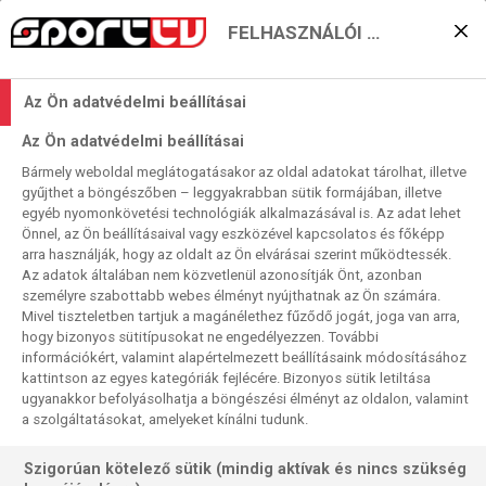
FELHASZNÁLÓI BEÁLLÍTÁSOK
KERESÉS EREDMÉNYE
Az Ön adatvédelmi beállításai
0 találat a(z)
Mensur Suljovic
kifejezésre a
Az Ön adatvédelmi beállításai
műsorújságban
Bármely weboldal meglátogatásakor az oldal adatokat tárolhat, illetve
gyűjthet a böngészőben – leggyakrabban sütik formájában, illetve
egyéb nyomonkövetési technológiák alkalmazásával is. Az adat lehet
Önnel, az Ön beállításaival vagy eszközével kapcsolatos és főképp
arra használják, hogy az oldalt az Ön elvárásai szerint működtessék.
Az adatok általában nem közvetlenül azonosítják Önt, azonban
személyre szabottabb webes élményt nyújthatnak az Ön számára.
Nincs a keresési feltételnek megfelelő
Mivel tiszteletben tartjuk a magánélethez fűződő jogát, joga van arra,
találat.
hogy bizonyos sütitípusokat ne engedélyezzen. További
információkért, valamint alapértelmezett beállításaink módosításához
kattintson az egyes kategóriák fejlécére. Bizonyos sütik letiltása
ugyanakkor befolyásolhatja a böngészési élményt az oldalon, valamint
a szolgáltatásokat, amelyeket kínálni tudunk.
Szigorúan kötelező sütik (mindig aktívak és nincs szükség