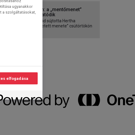
ódosításához
etiltása ugyanakkor
Berlin: a „mentőmenet”
t a szolgáltatásokat,
folytatódik
A Covid sújtotta Hertha
„erőltetett menete” csütörtökön
egy...
es elfogadása