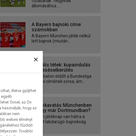
futásának” negyedik
állomásához...
A Bayern bajnoki címe
számokban
A Bayern München játék nélkül
lett bajnok (miután...
Aktuális tétek: kupaindulás
és kieséselkerülés
Szombaton eldőlt a Bundesliga
bajnoki címének sorsa, ám...
hat, illetve gyűjthet
e egyéb
lehet Önnel, az Ön
Bajnokavatás Münchenben
a használják, hogy az
– vagy már Dortmundban?
talában nem
Három játéknap van hátra a
tabb webes élményt
német labdarúgó-bajnokság
magánélethez fűződő
első...
edélyezzen. További