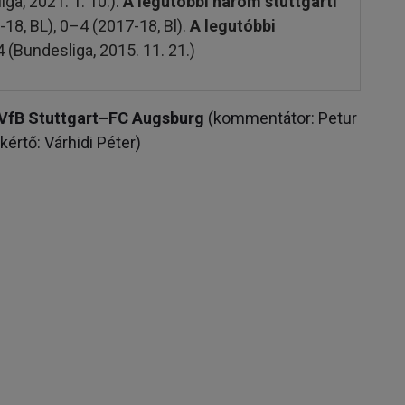
ga, 2021. 1. 10.).
A legutóbbi három stuttgarti
-18, BL), 0–4 (2017-18, Bl).
A legutóbbi
4 (Bundesliga, 2015. 11. 21.)
5 VfB Stuttgart–FC Augsburg
(kommentátor: Petur
értő: Várhidi Péter)