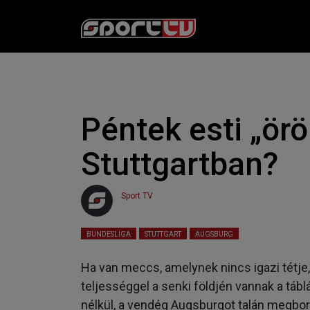
Péntek esti „ör
Stuttgartban?
Sport TV
2021. 05. 07. 09:46
Olvasási idő:
< 1
perc
BUNDESLIGA
STUTTGART
AUGSBURG
Ha van meccs, amelynek nincs igazi tétje,
teljességgel a senki földjén vannak a tábl
nélkül, a vendég Augsburgot talán megborz