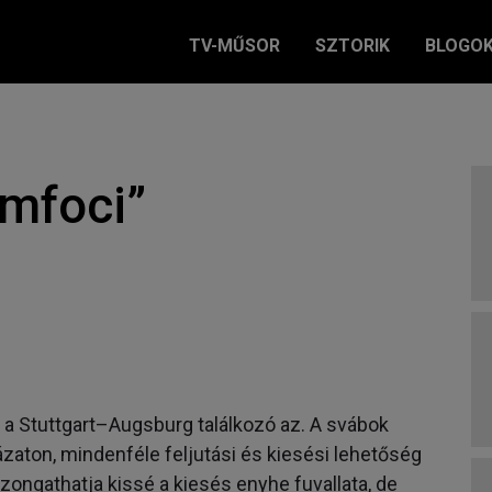
TV-MŰSOR
SZTORIK
BLOGO
ömfoci”
 a Stuttgart–Augsburg találkozó az. A svábok
ázaton, mindenféle feljutási és kiesési lehetőség
ongathatja kissé a kiesés enyhe fuvallata, de