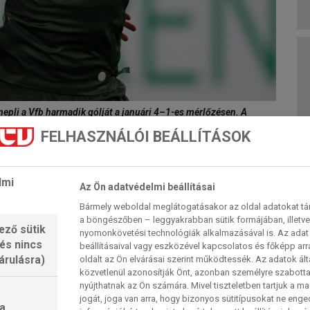
nepli a Vfb harmadik gólját a januári 4–1-es mérlőzésen. A
német fiatalember viszont valósz0núleg a kezdőcsapatban kap
FELHASZNÁLÓI BEÁLLÍTÁSOK
Fotó: Getty Images)
lmi
Az Ön adatvédelmi beállításai
kis örömfoci is kialakulhat a sváb fővárosban
Bármely weboldal meglátogatásakor az oldal adatokat tárol
 Talán némi „presztízstétet” kölcsönözhet a
a böngészőben – leggyakrabban sütik formájában, illetv
i” idény, de a meccsre csak idén januárban került
ező sütik
nyomonkövetési technológiák alkalmazásával is. Az adat 
 és nincs
a Duna mentén háromgólos vendéggyőzelem
beállításaival vagy eszközével kapcsolatos és főképp arr
árulásra)
oldalt az Ön elvárásai szerint működtessék. Az adatok ál
redménylistáján a hazai vereségek száma, kérdés
közvetlenül azonosítják Önt, azonban személyre szabot
szecsapásra kerül sor. Egy biztató adata azért van
nyújthatnak az Ön számára. Mivel tiszteletben tartjuk a 
jogát, joga van arra, hogy bizonyos sütitípusokat ne eng
zójukból eddig csupán egyetlen egy végződött gól
a