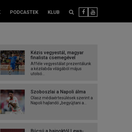
K
PODCASTEK
KLUB
Kézis vegyestál, magyar
finalista csemegével
Afféle vegyestálat prezentálunk
a kézilabda világából május
utolsó...
Szoboszlai a Napoli álma
Olasz médiaértesülések szerint a
Napoli hajlandó „begyújtani a...
Búcsú a bajnoktól Lewa-