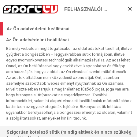
FELHASZNÁLÓI BEÁLLÍTÁSOK
Egy NBA-játékos, aki az
Az Ön adatvédelmi beállításai
üzletben igazán MVP
Az Ön adatvédelmi beállításai
Bármely weboldal meglátogatásakor az oldal adatokat tárolhat, illetve
Szabó Máté
2021. 09. 17. 09:31
gyűjthet a böngészőben – leggyakrabban sütik formájában, illetve
egyéb nyomonkövetési technológiák alkalmazásával is. Az adat lehet
Olvasási idő:
4
perc
Önnel, az Ön beállításaival vagy eszközével kapcsolatos és főképp
NBA
AMERIKAI SPORTOK
MILWAUKEE BUCKS
ALLEY-OOP
arra használják, hogy az oldalt az Ön elvárásai szerint működtessék.
Az adatok általában nem közvetlenül azonosítják Önt, azonban
Ha most arra kérnénk egy NBA-szurkolót, mondja el, ki az a
személyre szabottabb webes élményt nyújthatnak az Ön számára.
játékos, aki pályafutása után a legtöbbszörösére növelte
Mivel tiszteletben tartjuk a magánélethez fűződő jogát, joga van arra,
hogy bizonyos sütitípusokat ne engedélyezzen. További
megkeresett vagyonát, vélhetően szinte mindenkinek
információkért, valamint alapértelmezett beállításaink módosításához
Michael Jordan, Magic Johnson, Kobe Bryant és a többi
kattintson az egyes kategóriák fejlécére. Bizonyos sütik letiltása
gigasztár jutna azonnal eszébe. Pedig nem, az üzleti élet
ugyanakkor befolyásolhatja a böngészési élményt az oldalon, valamint
Michael Jordanjét a kosarasok közül Junior Bridgemannek
a szolgáltatásokat, amelyeket kínálni tudunk.
hívják, aki soha nem keresett 350 ezer dollárnál többet egy
Szigorúan kötelező sütik (mindig aktívak és nincs szükség
szezonban, most mégis több százmillió dollárja van. És