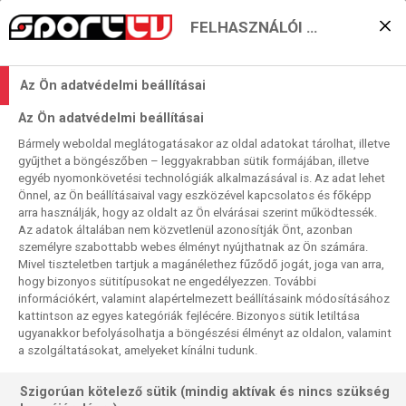
FELHASZNÁLÓI BEÁLLÍTÁSOK
„Kis” kupadöntővel készül
Az Ön adatvédelmi beállításai
a királyi gárda a „nagy
Az Ön adatvédelmi beállításai
elődöntőre”
Bármely weboldal meglátogatásakor az oldal adatokat tárolhat, illetve
gyűjthet a böngészőben – leggyakrabban sütik formájában, illetve
2023. 05. 06. 16:35
egyéb nyomonkövetési technológiák alkalmazásával is. Az adat lehet
Olvasási idő:
2
perc
Önnel, az Ön beállításaival vagy eszközével kapcsolatos és főképp
arra használják, hogy az oldalt az Ön elvárásai szerint működtessék.
OSASUNA
REAL MADRID
COPA DEL REY
Az adatok általában nem közvetlenül azonosítják Önt, azonban
Minden trófea megszerzése nagyon fontos, de vannak
személyre szabottabb webes élményt nyújthatnak az Ön számára.
Mivel tiszteletben tartjuk a magánélethez fűződő jogát, joga van arra,
értékhangsúlyok. A Real Madrid ugyan kilenc esztendeje
hogy bizonyos sütitípusokat ne engedélyezzen. További
járt a spanyol nemzeti kupaküzdelem foináléjábn – el is
információkért, valamint alapértelmezett beállításaink módosításához
nyerte a trófeát – , ám a fő hangsúly alighanem a Bajnokok
kattintson az egyes kategóriák fejlécére. Bizonyos sütik letiltása
Ligáján van Madridban, amelynek az elődöntőjében Európa
ugyanakkor befolyásolhatja a böngészési élményt az oldalon, valamint
a szolgáltatásokat, amelyeket kínálni tudunk.
egyik legjobb formában lévő sztárcsapatát, az angol
listavezető Manchester Cityt fogadja a királyi gárda
Szigorúan kötelező sütik (mindig aktívak és nincs szükség
szerdán a Bernabéuban.