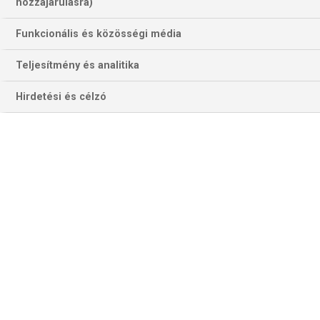
hozzájárulásra)
Funkcionális és közösségi média
Teljesítmény és analitika
Hirdetési és célzó
Karim Benzema 2011 és 2014 után harmadszor nyerhet Copa del
Reyt a Real Madriddal (Fotó: Getty Images)
Ezt a meccset Sevillában vívják, a spanyol szövetség öt
évre kötelezte el magát, hogy a kupafinálét az andalúz
nagyváros futballcsapat által nem birtokolt stadionjában