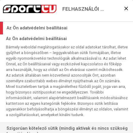
FELHASZNÁLÓI BEÁLLÍTÁSOK
Három La Liga-élcsapat a
Az Ön adatvédelmi beállításai
Copa-nyolcaddöntőért
Az Ön adatvédelmi beállításai
2024. 01. 06. 17:17
Bármely weboldal meglátogatásakor az oldal adatokat tárolhat, illetve
Olvasási idő:
2
perc
gyűjthet a böngészőben – leggyakrabban sütik formájában, illetve
egyéb nyomonkövetési technológiák alkalmazásával is. Az adat lehet
COPA DEL REY
REAL MADRID
ATLÉTICO MADRID
Önnel, az Ön beállításaival vagy eszközével kapcsolatos és főképp
A harmadik fordulóban a nyolcaddöntőbe jutásért küzd meg
arra használják, hogy az oldalt az Ön elvárásai szerint működtessék.
Az adatok általában nem közvetlenül azonosítják Önt, azonban
a spanyol nemzeti kupaküzdelem, a Copa del Rey 32
személyre szabottabb webes élményt nyújthatnak az Ön számára.
csapatosra kiegészített mezőnye. Ebben a körben
Mivel tiszteletben tartjuk a magánélethez fűződő jogát, joga van arra,
csatlakoznak be a spanyol Szuperkupáért később
hogy bizonyos sütitípusokat ne engedélyezzen. További
megküzdő négyek, a bajnok Barcelona, a kupagyőztes Real
információkért, valamint alapértelmezett beállításaink módosításához
kattintson az egyes kategóriák fejlécére. Bizonyos sütik letiltása
Madrid, a tavalyi bajnoki bronzérmes Atlético és a
ugyanakkor befolyásolhatja a böngészési élményt az oldalon, valamint
kupadöntőben vesztes Osasuna. A szombati hat meccs
a szolgáltatásokat, amelyeket kínálni tudunk.
közül háromban a jelenlegi LaLiga-idény első öt helyezettje
közül három lép pályára, mindhármuk találkozóját élőben
Szigorúan kötelező sütik (mindig aktívak és nincs szükség