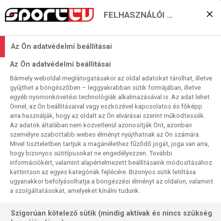
FELHASZNÁLÓI BEÁLLÍTÁSOK
Lesz-e tizedik színnémet
Az Ön adatvédelmi beállításai
döntő a második számú
Az Ön adatvédelmi beállításai
európai kupában?
Bármely weboldal meglátogatásakor az oldal adatokat tárolhat, illetve
gyűjthet a böngészőben – leggyakrabban sütik formájában, illetve
2024. 05. 25. 10:12
egyéb nyomonkövetési technológiák alkalmazásával is. Az adat lehet
Olvasási idő:
3
perc
Önnel, az Ön beállításaival vagy eszközével kapcsolatos és főképp
arra használják, hogy az oldalt az Ön elvárásai szerint működtessék.
LÖWEN
FÜCHSE BERLIN
FÉRFI EURÓPA-LIGA
FLENSBURG
DINAMO BUCURESTI
Az adatok általában nem közvetlenül azonosítják Önt, azonban
személyre szabottabb webes élményt nyújthatnak az Ön számára.
Kalandos az EHF Európa-liga históriája. Még IHF-kupaként
Mivel tiszteletben tartjuk a magánélethez fűződő jogát, joga van arra,
hogy bizonyos sütitípusokat ne engedélyezzen. További
alapítottál 19ö81-ben, harmadik számú kontinentális
információkért, valamint alapértelmezett beállításaink módosításához
sorozatként. 1993-ban, összevonva a megszűnő KEK-kel,
kattintson az egyes kategóriák fejlécére. Bizonyos sütik letiltása
EHF-kupa néven rendezték meg, végig oda-vissza
ugyanakkor befolyásolhatja a böngészési élményt az oldalon, valamint
kieséses szisztmában. 2012–13-ban itt is bevezették a
a szolgáltatásokat, amelyeket kínálni tudunk.
négyes döntőt (final four), végül, kicsit a labdarúgás
Szigorúan kötelező sütik (mindig aktívak és nincs szükség
mintájára 2020–21-tól, a Covid-kihagyás után indítva