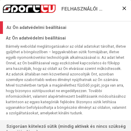
FELHASZNÁLÓI BEÁLLÍTÁSOK
„Szigetlakó” vagy
Az Ön adatvédelmi beállításai
„szárazföldi” siker?
Az Ön adatvédelmi beállításai
2026. 06. 14. 13:51
Bármely weboldal meglátogatásakor az oldal adatokat tárolhat, illetve
Olvasási idő:
< 1
perc
gyűjthet a böngészőben – leggyakrabban sütik formájában, illetve
egyéb nyomonkövetési technológiák alkalmazásával is. Az adat lehet
SKÓCIA
LUKE LITTLER
NÉMETORSZÁG
LETTORSZÁG
LUKE HUMPHRIES
Önnel, az Ön beállításaival vagy eszközével kapcsolatos és főképp
JONNY CLAYTON
HOLLANDIA
GARY ANDERSON
CSAPAT-VILÁGBAJNOKSÁG
ANGLIA
arra használják, hogy az oldalt az Ön elvárásai szerint működtessék.
Az adatok általában nem közvetlenül azonosítják Önt, azonban
személyre szabottabb webes élményt nyújthatnak az Ön számára.
Mivel tiszteletben tartjuk a magánélethez fűződő jogát, joga van arra,
hogy bizonyos sütitípusokat ne engedélyezzen. További
információkért, valamint alapértelmezett beállításaink módosításához
kattintson az egyes kategóriák fejlécére. Bizonyos sütik letiltása
ugyanakkor befolyásolhatja a böngészési élményt az oldalon, valamint
a szolgáltatásokat, amelyeket kínálni tudunk.
Szigorúan kötelező sütik (mindig aktívak és nincs szükség