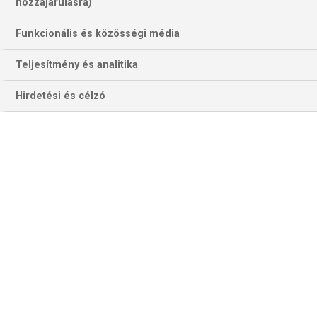
hozzájárulásra)
Funkcionális és közösségi média
Teljesítmény és analitika
Gary Anderson Wrighttal és Hendersonnal már nyert vb-t, most
Hirdetési és célzó
Menziesszel az oldalán próbáékozik ugyanezzel (Fotó: Getty
Images)
A zárónapra csak nyolc páros maradt versenyben a csapat,
vagy inkább páros-vb, hivatalos nevén a World Cup of Darts
utolsó napjára a frankfurti Eissporthalléban.
A két északi-tengeri sziget, a Brit- és az Ír- összesenöt
országa, a kontinensről pedig a két legnagyobb nyugat-
európai rivális egy balti, Lettország.
Ha az eddigi győztesek listáját vizsgáljuk, ugyancsak 5:3
az arány az exbajnokok és az eddig még nem nyerők közt