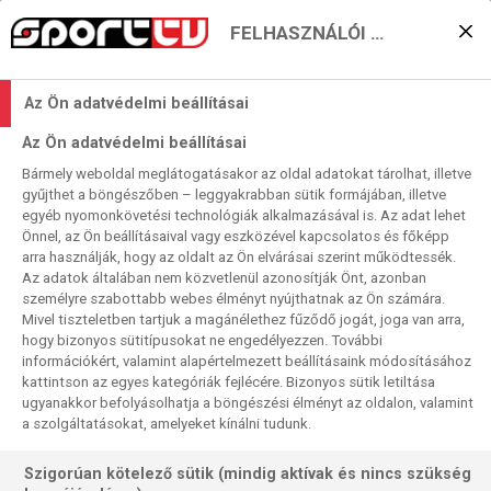
FELHASZNÁLÓI BEÁLLÍTÁSOK
Milan: újabb lépés a
Az Ön adatvédelmi beállításai
”kupateljesség” felé?
Az Ön adatvédelmi beállításai
Bármely weboldal meglátogatásakor az oldal adatokat tárolhat, illetve
Sport TV
2021. 02. 25. 09:28
gyűjthet a böngészőben – leggyakrabban sütik formájában, illetve
egyéb nyomonkövetési technológiák alkalmazásával is. Az adat lehet
Olvasási idő:
3
perc
Önnel, az Ön beállításaival vagy eszközével kapcsolatos és főképp
MILAN
EURÓPA-LIGA
arra használják, hogy az oldalt az Ön elvárásai szerint működtessék.
Az adatok általában nem közvetlenül azonosítják Önt, azonban
Az Európa-liga nyolcaddöntőjébe jutásért folytatott 16
személyre szabottabb webes élményt nyújthatnak az Ön számára.
párviadal közük egyetlenegy olyan akad, amelyben két
Mivel tiszteletben tartjuk a magánélethez fűződő jogát, joga van arra,
hogy bizonyos sütitípusokat ne engedélyezzen. További
korábbi európai kupagyőztes csap össze egymással: a
információkért, valamint alapértelmezett beállításaink módosításához
Milan és a Crvena zvezda. A belgrádi 2–2 után a vörös
kattintson az egyes kategóriák fejlécére. Bizonyos sütik letiltása
ördögök helyzete tűnik biztatóbbnak, ha tovább mennek,
ugyanakkor befolyásolhatja a böngészési élményt az oldalon, valamint
közelebb kerülnek egy igencsak exkluzív virtuális
a szolgáltatásokat, amelyeket kínálni tudunk.
klubtagsághoz.
Szigorúan kötelező sütik (mindig aktívak és nincs szükség