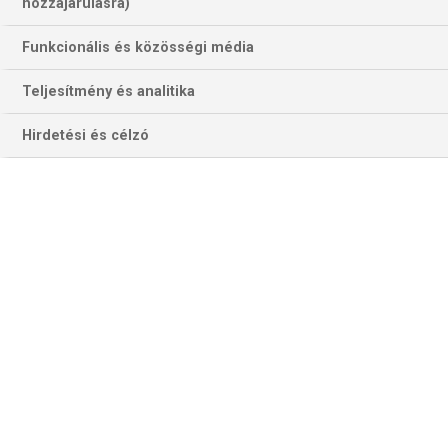
hozzájárulásra)
Funkcionális és közösségi média
Teljesítmény és analitika
Hirdetési és célzó
Belgrádban Theo Hernández 11-esével szerzett előnyt a Milan a 61.
percben (Fotó: Getty Images)
Egy európai klub számára öt(féle) trófea érhető el a
kezdetektől fogva a nemzetközi küzdőtereken. A
kontinensről a BEK/BL, a (már megszűnt) KEK, a
VVK/EVK/UEFA-kupa/Európa-liga, az európai Szuperkupa,