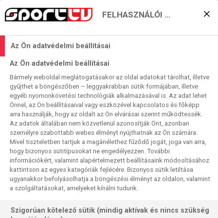
FELHASZNÁLÓI BEÁLLÍTÁSOK
KERESÉS EREDMÉNYE
Az Ön adatvédelmi beállításai
0 találat a(z)
Gerwyn Price
kifejezésre a
Az Ön adatvédelmi beállításai
műsorújságban
Bármely weboldal meglátogatásakor az oldal adatokat tárolhat, illetve
gyűjthet a böngészőben – leggyakrabban sütik formájában, illetve
egyéb nyomonkövetési technológiák alkalmazásával is. Az adat lehet
Önnel, az Ön beállításaival vagy eszközével kapcsolatos és főképp
arra használják, hogy az oldalt az Ön elvárásai szerint működtessék.
Az adatok általában nem közvetlenül azonosítják Önt, azonban
személyre szabottabb webes élményt nyújthatnak az Ön számára.
Nincs a keresési feltételnek megfelelő
Mivel tiszteletben tartjuk a magánélethez fűződő jogát, joga van arra,
találat.
hogy bizonyos sütitípusokat ne engedélyezzen. További
információkért, valamint alapértelmezett beállításaink módosításához
kattintson az egyes kategóriák fejlécére. Bizonyos sütik letiltása
ugyanakkor befolyásolhatja a böngészési élményt az oldalon, valamint
a szolgáltatásokat, amelyeket kínálni tudunk.
Szigorúan kötelező sütik (mindig aktívak és nincs szükség