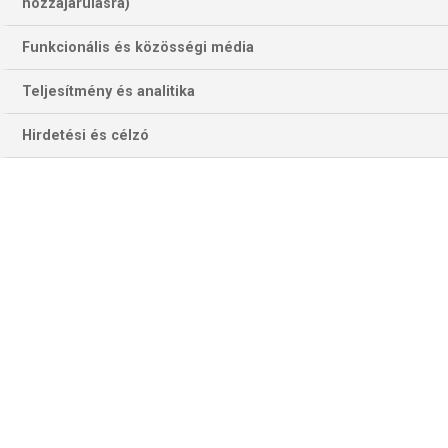
446 találat a(z)
Gerwyn Price
kifejezésre
hozzájárulásra)
az oldalon
Funkcionális és közösségi média
Év
Hónap
Teljesítmény és analitika
Hirdetési és célzó
Szűrés
Szűrő törlése
CHRIS DOBEY