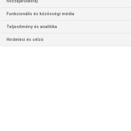
301 találat a(z)
Luke Humphries
hozzájárulásra)
kifejezésre az oldalon
Funkcionális és közösségi média
Év
Hónap
Teljesítmény és analitika
Hirdetési és célzó
Szűrés
Szűrő törlése
CHRIS DOBEY