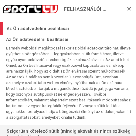
FELHASZNÁLÓI BEÁLLÍTÁSOK
KERESÉS EREDMÉNYE
Az Ön adatvédelmi beállításai
0 találat a(z)
Luke Humphries
kifejezésre
Az Ön adatvédelmi beállításai
a műsorújságban
Bármely weboldal meglátogatásakor az oldal adatokat tárolhat, illetve
gyűjthet a böngészőben – leggyakrabban sütik formájában, illetve
egyéb nyomonkövetési technológiák alkalmazásával is. Az adat lehet
Önnel, az Ön beállításaival vagy eszközével kapcsolatos és főképp
arra használják, hogy az oldalt az Ön elvárásai szerint működtessék.
Az adatok általában nem közvetlenül azonosítják Önt, azonban
személyre szabottabb webes élményt nyújthatnak az Ön számára.
Nincs a keresési feltételnek megfelelő
Mivel tiszteletben tartjuk a magánélethez fűződő jogát, joga van arra,
találat.
hogy bizonyos sütitípusokat ne engedélyezzen. További
információkért, valamint alapértelmezett beállításaink módosításához
kattintson az egyes kategóriák fejlécére. Bizonyos sütik letiltása
ugyanakkor befolyásolhatja a böngészési élményt az oldalon, valamint
a szolgáltatásokat, amelyeket kínálni tudunk.
Szigorúan kötelező sütik (mindig aktívak és nincs szükség