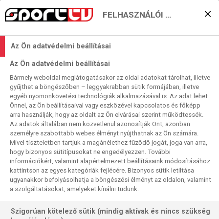
FELHASZNÁLÓI BEÁLLÍTÁSOK
Tiszta víz
Az Ön adatvédelmi beállításai
Sport TV
Az Ön adatvédelmi beállításai
2017. 11. 06. 17:11
Bármely weboldal meglátogatásakor az oldal adatokat tárolhat, illetve
Olvasási idő:
2
perc
gyűjthet a böngészőben – leggyakrabban sütik formájában, illetve
MATUZ KRISZTIÁN
KÉZILABDA
VESZPRÉM
egyéb nyomonkövetési technológiák alkalmazásával is. Az adat lehet
Önnel, az Ön beállításaival vagy eszközével kapcsolatos és főképp
arra használják, hogy az oldalt az Ön elvárásai szerint működtessék.
Szerintem egy jó házasság, sőt, bármilyen jó kapcsolat
Az adatok általában nem közvetlenül azonosítják Önt, azonban
személyre szabottabb webes élményt nyújthatnak az Ön számára.
egyik alapvető ismérve az őszinteség. Az, hogy beszéljünk
Mivel tiszteletben tartjuk a magánélethez fűződő jogát, joga van arra,
az esetleges problémákról, ne hallgassuk el azokat,
hogy bizonyos sütitípusokat ne engedélyezzen. További
mígnem a fejünkre nőnek. Tapasztalatból mondhatom, ez
információkért, valamint alapértelmezett beállításaink módosításához
kattintson az egyes kategóriák fejlécére. Bizonyos sütik letiltása
működőképes modell. Ahogy az is személyes
ugyanakkor befolyásolhatja a böngészési élményt az oldalon, valamint
tapasztalatom, hogy a legtöbben nem viselik jól, ha – még
a szolgáltatásokat, amelyeket kínálni tudunk.
csak nem is bántó stílusban – a szemükbe mondod, ha
éppenséggel gondod akad velük. Ezzel együtt, a
Szigorúan kötelező sütik (mindig aktívak és nincs szükség
legtöbbször sokkal inkább érdemes vállalni az ezzel járó