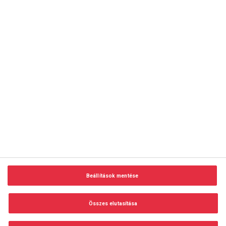
copyright © 2014-2026 AMC Global Media Inc. Minden jog
fenntartva.
Beállítások mentése
Felhasználási feltételek
Visszaélés-bejelentés
Összes elutasítása
Adatvédelem és adatkezelés
Impresszum