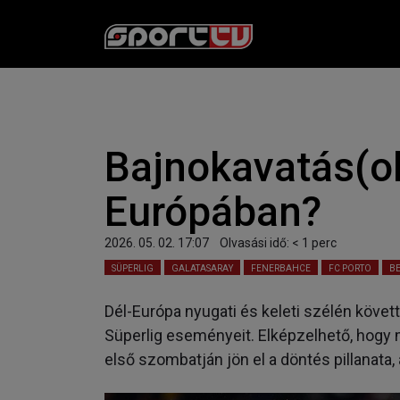
Bajnokavatás(ok
Európában?
2026. 05. 02. 17:07
Olvasási idő:
< 1
perc
SÜPERLIG
GALATASARAY
FENERBAHCE
FC PORTO
B
Dél-Európa nyugati és keleti szélén követt
Süperlig eseményeit. Elképzelhető, hogy 
első szombatján jön el a döntés pillanata