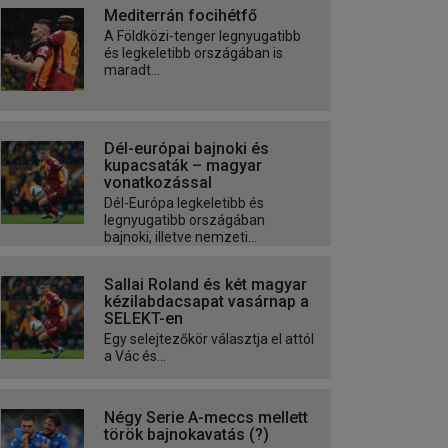
Mediterrán focihétfő
A Földközi-tenger legnyugatibb
és legkeletibb országában is
maradt...
Dél-európai bajnoki és
kupacsaták – magyar
vonatkozással
Dél-Európa legkeletibb és
legnyugatibb országában
bajnoki, illetve nemzeti...
Sallai Roland és két magyar
kézilabdacsapat vasárnap a
SELEKT-en
Egy selejtezőkör választja el attól
a Vác és...
Négy Serie A-meccs mellett
török bajnokavatás (?)