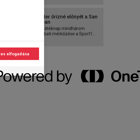
Az Inter őrizné előnyét a San
Siróban
A 23. játéknap mindhárom
szombati mérkőzése a Sport1...
es elfogadása