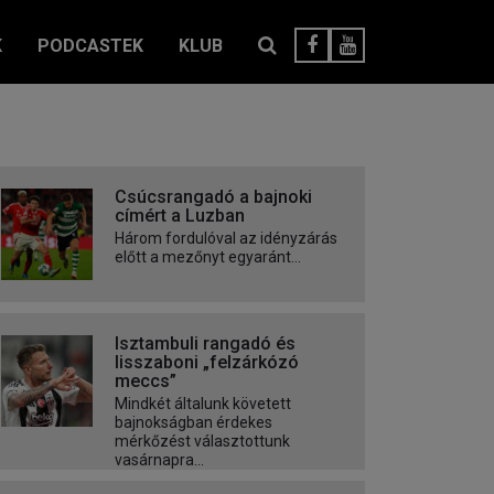
K
PODCASTEK
KLUB
Csúcsrangadó a bajnoki
címért a Luzban
Három fordulóval az idényzárás
előtt a mezőnyt egyaránt...
Isztambuli rangadó és
lisszaboni „felzárkózó
meccs”
Mindkét általunk követett
bajnokságban érdekes
mérkőzést választottunk
vasárnapra...