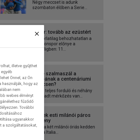
Négy meccset is adunk
szombaton élőben a Serie...
Fener: tovább az ezüstért
Gyakorlatilag behozhatatlan a
Trabzonspor előnye a
Süperligben: 11...
hat, illetve gyűjthet
e egyéb
Jut-e szalmaszál a
lehet Önnel, az Ön
Genoának a centenáriumi
meccsen?
a használják, hogy az
talában nem
Kilenc teljes forduló és néhány
tabb webes élményt
elmaradt mérkőzés van...
magánélethez fűződő
edélyezzen. További
ódosításához
Péntek esti milánói páros
etiltása ugyanakkor
verseny
t a szolgáltatásokat,
Mivel a két milánói óriás kedden
Coppa Italia...