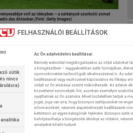
ményesebbje volt az idényben – a sárkányok szurkolói zomat
stadio das Antasban (Fotó: Getty Images)
FELHASZNÁLÓI BEÁLLÍTÁSOK
tos versenyfutásból legkorábban a lisszaboni
ok” már a listavezető egyetlen pontszerzésével is
lmi
Az Ön adatvédelmi beállításai
o viszont egy győzelemnyire van a 31. aranyérme
Bármely weboldal meglátogatásakor az oldal adatokat tárol
rekorder (38-szoros bajnok) Benfica előtt a
a böngészőben – leggyakrabban sütik formájában, illetv
ező sütik
dő mérkőzésén a 9. helyezett, a sárkányoknál 44
nyomonkövetési technológiák alkalmazásával is. Az adat 
 és nincs
beállításaival vagy eszközével kapcsolatos és főképp arr
n, akkor már visszavonhatatlanul első, függetlenül
árulásra)
oldalt az Ön elvárásai szerint működtessék. Az adatok ál
e Vila Nova de Familicaóban.
közvetlenül azonosítják Önt, azonban személyre szabot
nyújthatnak az Ön számára. Mivel tiszteletben tartjuk a 
jogát, joga van arra, hogy bizonyos sütitípusokat ne eng
z a helyzet, mint 4000 kilométerrel nyugatabbra.
a
információkért, valamint alapértelmezett beállításaink m
éllovas 7 pontos előnyben van a követővel szemben,
kattintson az egyes kategóriák fejlécére. Bizonyos sütik l
ép fel. A különbség csak annyi, hogy itt üldözött és
befolyásolhatja a böngészési élményt az oldalon, valamin
analitika
amelyeket kínálni tudunk.
 sok más bajnokságban az utolsó három körben – ,