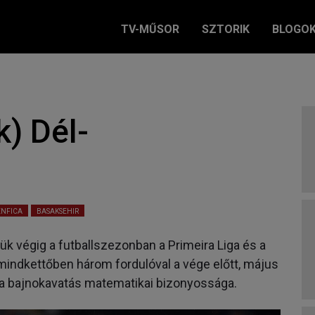
TV-MŰSOR
SZTORIK
BLOGO
) Dél-
ENFICA
BASAKSEHIR
ük végig a futballszezonban a Primeira Liga és a
mindkettőben három fordulóval a vége előtt, május
, a bajnokavatás matematikai bizonyossága.