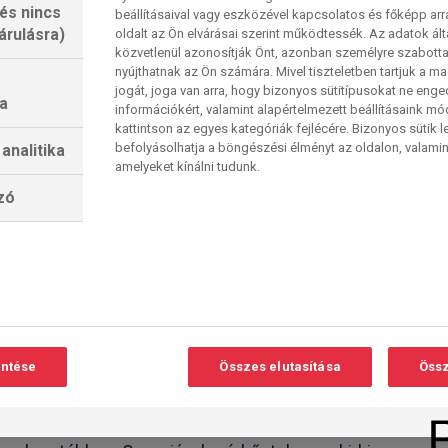
 és nincs
beállításaival vagy eszközével kapcsolatos és főképp arr
úztatta 4–2-vel (3–0 o, 1-2 i.). Djeidi Gassama két
árulásra)
oldalt az Ön elvárásai szerint működtessék. Az adatok ál
k, hármat ért el összesen a BL-ben és négyet
közvetlenül azonosítják Önt, azonban személyre szabot
uges 4–2-vel kiverte a Salzburgot a harmadik
nyújthatnak az Ön számára. Mivel tiszteletben tartjuk a 
jogát, joga van arra, hogy bizonyos sütitípusokat ne eng
s hazai sikerrel, utóbbin 0–2-es félidei
a
információkért, valamint alapértelmezett beállításaink m
a Bruges 50. győzelme az első számú európai
kattintson az egyes kategóriák fejlécére. Bizonyos sütik l
befolyásolhatja a böngészési élményt az oldalon, valamin
analitika
amelyeket kínálni tudunk.
SZ
lzó
lvén csak „Marakanának” nevezett Zvezda-stadion
itál., amely első nekifutásra már az alapszakasz
sapat első „európai” találkozása is.
blára – az eddigi négy mind 2018–19 óta történt – ,
elyen végeztek a ligaszakaszban a belgrádiak,
entése
Összes elutasítása
Össz
legjobb 24 közé, ehhez a szerzett 6 pontjuk (2 gy.,
ban a norvég Bodö/Glimtet ütötték ki (1–2 i, 2–0 o),
–1-re. Kilenc európai kupameccsük mérlege 3