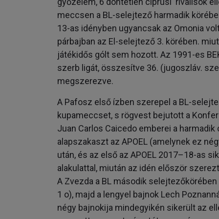
győzelem, 6 döntetlen ciprusi riválisok e
meccsen a BL-selejtező harmadik körében.
13-as idényben ugyancsak az Omonia volt
párbajban az El-selejtező 3. körében. miu
játékidős gólt sem hozott. Az 1991-es B
szerb ligát, összesítve 36. (jugoszláv. s
megszerezve.
A Pafosz első ízben szerepel a BL-selejte
kupameccset, s rögvest bejutott a Konfere
Juan Carlos Caicedo emberei a harmadik ci
alapszakaszt az APOEL (amelynek ez négys
után, és az első az APOEL 2017–18-as sik
alakulattal, miután az idén először szerez
A Zvezda a BL második selejtezőkörében rajt
1 o), majd a lengyel bajnok Lech Poznannál
négy bajnokija mindegyikén sikerült az ell