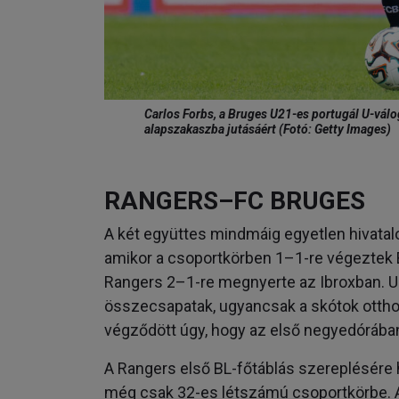
Carlos Forbs, a Bruges U21-es portugál U-válo
alapszakaszba jutásáért (Fotó: Getty Images)
RANGERS–FC BRUGES
A két együttes mindmáig egyetlen hivatalo
amikor a csoportkörben 1–1-re végeztek 
Rangers 2–1-re megnyerte az Ibroxban. U
összecsapatak, ugyancsak a skótok ottho
végződött úgy, hogy az első negyedórában
A Rangers első BL-főtáblás szereplésére h
még csak 32-es létszámú csoportkörbe. A