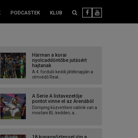
K
PODCASTEK
KLUB
Hárman a korai
nyolcaddöntőbe jutásért
hajtanak
A 4. forduló keddi játéknapján a
címvédő Real...
A Serie A listavezetője
pontot vinne el az Arenából
Dömping közvetíteni valónk van a
mostani BL-kedden, a...
18 kupagyőztessel jön a