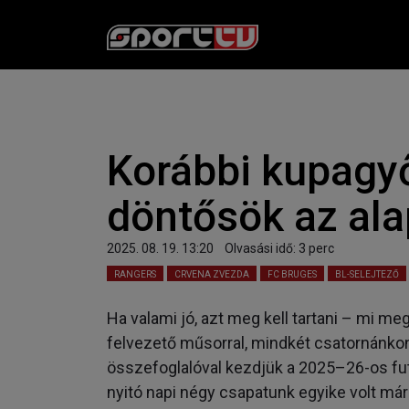
Korábbi kupagyő
döntősök az al
2025. 08. 19. 13:20
Olvasási idő:
3
perc
RANGERS
CRVENA ZVEZDA
FC BRUGES
BL-SELEJTEZŐ
Ha valami jó, azt meg kell tartani – mi me
felvezető műsorral, mindkét csatornánko
összefoglalóval kezdjük a 2025–26-os fut
nyitó napi négy csapatunk egyike volt má