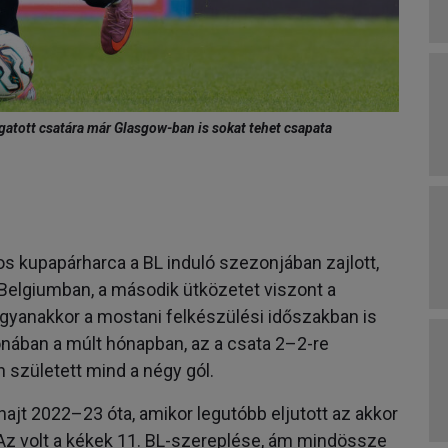
gatott csatára már Glasgow-ban is sokat tehet csapata
s kupapárharca a BL induló szezonjában zajlott,
Belgiumban, a második ütközetet viszont a
gyanakkor a mostani felkészülési időszakban is
nában a múlt hónapban, az a csata 2–2-re
 született mind a négy gól.
ajt 2022–23 óta, amikor legutóbb eljutott az akkor
z volt a kékek 11. BL-szereplése, ám mindössze