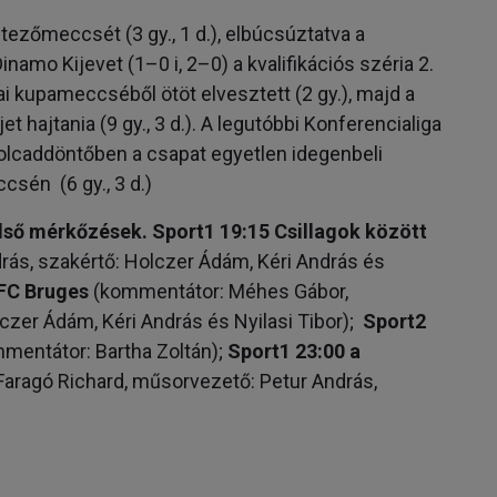
jtezőmeccsét (3 gy., 1 d.), elbúcsúztatva a
inamo Kijevet (1–0 i, 2–0) a kvalifikációs széria 2.
ai kupameccséből ötöt elvesztett (2 gy.), majd a
t hajtania (9 gy., 3 d.). A legutóbbi Konferencialiga
yolcaddöntőben a csapat egyetlen idegenbeli
csén (6 gy., 3 d.)
lső mérkőzések. Sport1 19:15 Csillagok között
rás, szakértő: Holczer Ádám, Kéri András és
FC Bruges
(kommentátor: Méhes Gábor,
czer Ádám, Kéri András és Nyilasi Tibor);
Sport2
mentátor: Bartha Zoltán);
Sport1 23:00 a
aragó Richard, műsorvezető: Petur András,