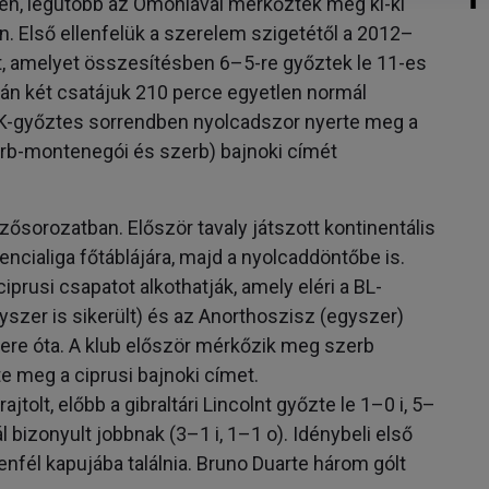
llen, legutóbb az Omoniával mérkőztek meg ki-ki
 Első ellenfelük a szerelem szigetétől a 2012–
, amelyet összesítésben 6–5-re győztek le 11-es
tán két csatájuk 210 perce egyetlen normál
EK-győztes sorrendben nyolcadszor nyerte meg a
zerb-montenegói és szerb) bajnoki címét
zősorozatban. Először tavaly játszott kontinentális
ncialiga főtáblájára, majd a nyolcaddöntőbe is.
prusi csapatot alkothatják, amely eléri a BL-
zer is sikerült) és az Anorthoszisz (egyszer)
ere óta. A klub először mérkőzik meg szerb
te meg a ciprusi bajnoki címet.
olt, előbb a gibraltári Lincolnt győzte le 1–0 i, 5–
 bizonyult jobbnak (3–1 i, 1–1 o). Idénybeli első
enfél kapujába találnia. Bruno Duarte három gólt