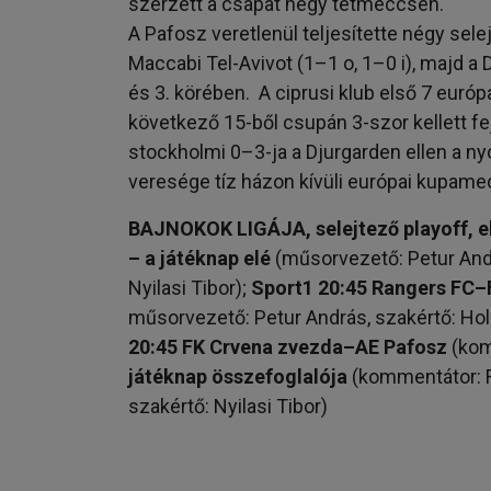
szerzett a csapat négy tétmeccsén.
A Pafosz veretlenül teljesítette négy sele
Maccabi Tel-Avivot (1–1 o, 1–0 i), majd a D
és 3. körében. A ciprusi klub első 7 európ
következő 15-ből csupán 3-szor kellett feje
stockholmi 0–3-ja a Djurgarden ellen a n
veresége tíz házon kívüli európai kupamec
BAJNOKOK LIGÁJA, selejtező playoff, e
– a játéknap elé
(műsorvezető: Petur And
Nyilasi Tibor);
Sport1 20:45 Rangers FC–
műsorvezető: Petur András, szakértő: Hol
20:45 FK Crvena zvezda–AE Pafosz
(kom
játéknap összefoglalója
(kommentátor: F
szakértő: Nyilasi Tibor)