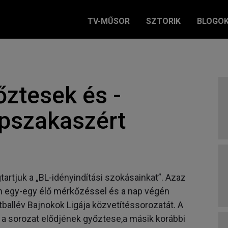
TV-MŰSOR
SZTORIK
BLOGO
ztesek és -
apszakaszért
gtartjuk a „BL-idényindítási szokásainkat”. Azaz
n egy-egy élő mérkőzéssel és a nap végén
ballév Bajnokok Ligája közvetítéssorozatát. A
r a sorozat elődjének győztese,a másik korábbi