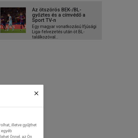
Az ötszörös BEK-/BL-
győztes és a címvédő a
Sport TV-n
Egy magyar vonatkozású Ifjúsági
Liga-felvezetés után öt BL-
találkozóval...
hat, illetve gyűjthet
e egyéb
lehet Önnel, az Ön