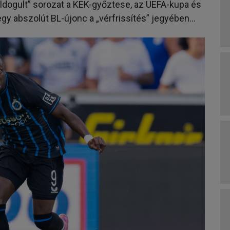
ldogult” sorozat a KEK-győztese, az UEFA-kupa és
egy abszolút BL-újonc a „vérfrissítés” jegyében...