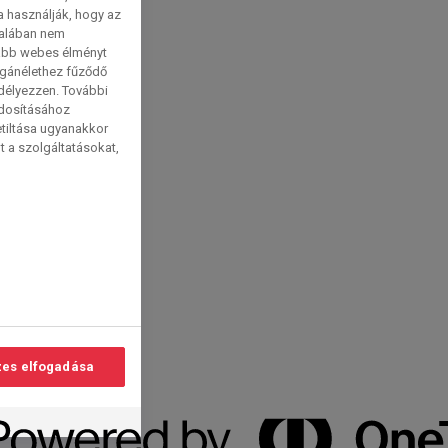
a használják, hogy az
talában nem
tabb webes élményt
magánélethez fűződő
edélyezzen. További
ódosításához
etiltása ugyanakkor
t a szolgáltatásokat,
es elfogadása