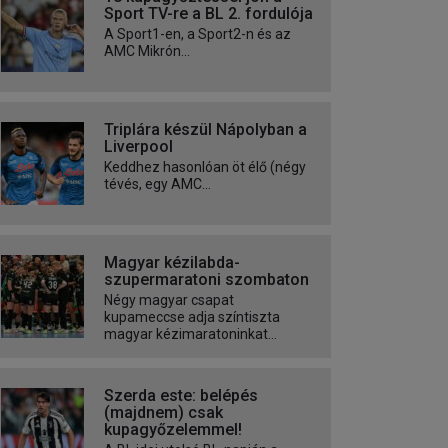
Sport TV-re a BL 2. fordulója
A Sport1-en, a Sport2-n és az
AMC Mikrón...
Triplára készül Nápolyban a
Liverpool
Keddhez hasonlóan öt élő (négy
tévés, egy AMC...
Magyar kézilabda-
szupermaratoni szombaton
Négy magyar csapat
kupameccse adja színtiszta
magyar kézimaratoninkat...
Szerda este: belépés
(majdnem) csak
kupagyőzelemmel!