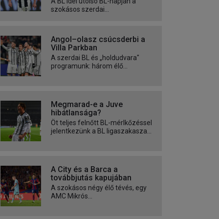
A BL idei utolsó BL-napján a
szokásos szerdai...
Angol–olasz csúcsderbi a
Villa Parkban
A szerdai BL és „holdudvara"
programunk: három élő...
Megmarad-e a Juve
hibátlansága?
Öt teljes felnőtt BL-mérlkőzéssel
jelentkezünk a BL ligaszakasza...
A City és a Barca a
továbbjutás kapujában
A szokásos négy élő tévés, egy
AMC Mikrós...