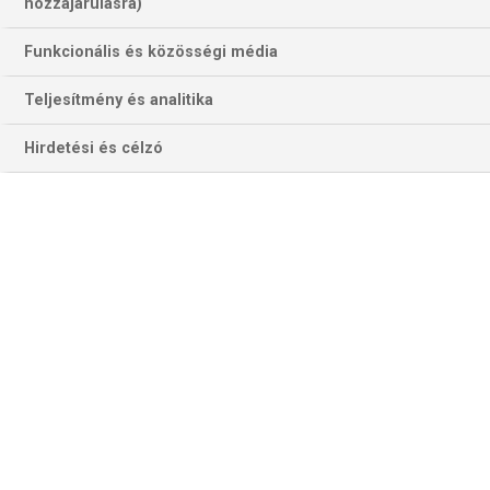
hozzájárulásra)
Funkcionális és közösségi média
Teljesítmény és analitika
Hirdetési és célzó
Konyai vezetőgól-öröm Isztanbulban, zavaly november 7-én (Fotó:
Getty Images)
SÜPERLIG
Első találkozónk a
Trabzonspor–Alanyaspor
összecsapás. A Fekete-tenger melléki együttes legutóbbi