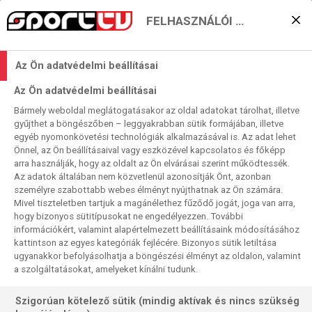
FELHASZNÁLÓI BEÁLLÍTÁSOK
Német-török hétfő,
Az Ön adatvédelmi beállításai
élcsapatokkal
Az Ön adatvédelmi beállításai
Bármely weboldal meglátogatásakor az oldal adatokat tárolhat, illetve
Sport TV
2021. 03. 08. 11:43
gyűjthet a böngészőben – leggyakrabban sütik formájában, illetve
egyéb nyomonkövetési technológiák alkalmazásával is. Az adat lehet
Olvasási idő:
2
perc
Önnel, az Ön beállításaival vagy eszközével kapcsolatos és főképp
SÜPERLIG
TRABZONSPOR
KIEL
HAMBURGER SV
FENERBAHCE
arra használják, hogy az oldalt az Ön elvárásai szerint működtessék.
2. BUNDESLIGA
Az adatok általában nem közvetlenül azonosítják Önt, azonban
személyre szabottabb webes élményt nyújthatnak az Ön számára.
A 2. Bundesligában folytatódik a versenyfutás a két
Mivel tiszteletben tartjuk a magánélethez fűződő jogát, joga van arra,
közvetlen és az egy lehetséges feljutást jelentő helyért, a
hogy bizonyos sütitípusokat ne engedélyezzen. További
információkért, valamint alapértelmezett beállításaink módosításához
Süperligben a hármas maratoni a bajnoki címért. Mindkét
kattintson az egyes kategóriák fejlécére. Bizonyos sütik letiltása
ligából közvetítünk, összesen három mérkőzést élőben
ugyanakkor befolyásolhatja a böngészési élményt az oldalon, valamint
hétfőn kora délutántól késő estig, közben teljesítve egyéb
a szolgáltatásokat, amelyeket kínálni tudunk.
„német kötelezettségeinket (Bundesliga-összefoglaló,
Germánia-talkshow) is.
Szigorúan kötelező sütik (mindig aktívak és nincs szükség