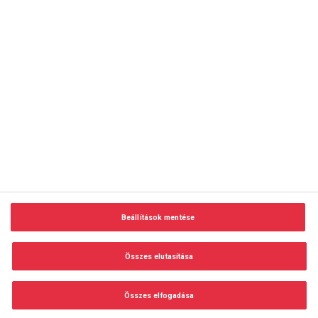
copyright © 2014-2026 AMC Global Media Inc. Minden jog
fenntartva.
Beállítások mentése
Felhasználási feltételek
Visszaélés-bejelentés
Összes elutasítása
Adatvédelem és adatkezelés
Impresszum
Összes elfogadása