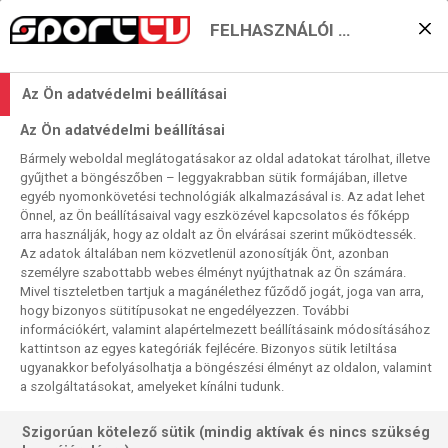
FELHASZNÁLÓI BEÁLLÍTÁSOK
KERESÉS EREDMÉNYE
Az Ön adatvédelmi beállításai
7 találat a(z)
Győr
kifejezésre a
Az Ön adatvédelmi beállításai
műsorújságban
Bármely weboldal meglátogatásakor az oldal adatokat tárolhat, illetve
gyűjthet a böngészőben – leggyakrabban sütik formájában, illetve
egyéb nyomonkövetési technológiák alkalmazásával is. Az adat lehet
Önnel, az Ön beállításaival vagy eszközével kapcsolatos és főképp
2026-08-07
arra használják, hogy az oldalt az Ön elvárásai szerint működtessék.
10:00-11:45
Az adatok általában nem közvetlenül azonosítják Önt, azonban
Kézilabda
személyre szabottabb webes élményt nyújthatnak az Ön számára.
Bajnokok Ligája, nők, csoportkör, ism., HD
Mivel tiszteletben tartjuk a magánélethez fűződő jogát, joga van arra,
Győri
Audi ETO KC - Borussia Dortmund
hogy bizonyos sütitípusokat ne engedélyezzen. További
információkért, valamint alapértelmezett beállításaink módosításához
kattintson az egyes kategóriák fejlécére. Bizonyos sütik letiltása
ugyanakkor befolyásolhatja a böngészési élményt az oldalon, valamint
a szolgáltatásokat, amelyeket kínálni tudunk.
Szigorúan kötelező sütik (mindig aktívak és nincs szükség