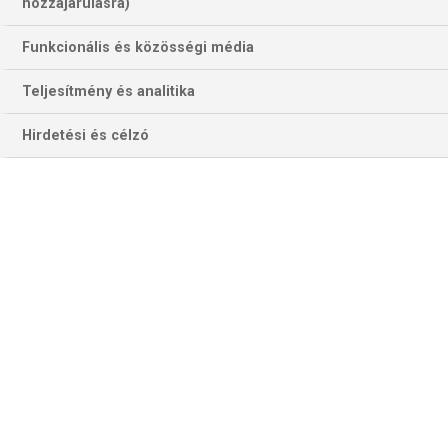
153 találat a(z)
Monza
kifejezésre az
hozzájárulásra)
oldalon
Funkcionális és közösségi média
Év
Hónap
Teljesítmény és analitika
Hirdetési és célzó
Szűrés
Szűrő törlése
BAJNOKOK LIGÁJA