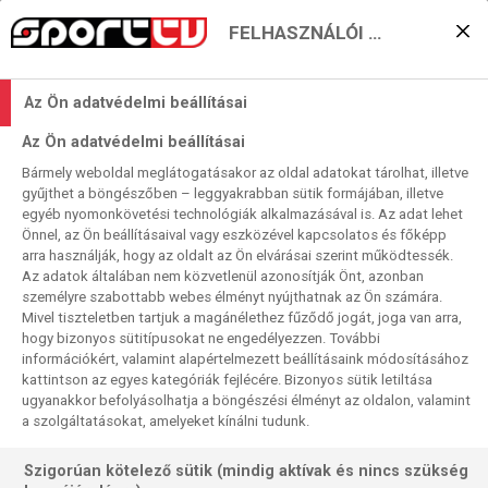
FELHASZNÁLÓI BEÁLLÍTÁSOK
KERESÉS EREDMÉNYE
Az Ön adatvédelmi beállításai
0 találat a(z)
Monza
kifejezésre a
Az Ön adatvédelmi beállításai
műsorújságban
Bármely weboldal meglátogatásakor az oldal adatokat tárolhat, illetve
gyűjthet a böngészőben – leggyakrabban sütik formájában, illetve
egyéb nyomonkövetési technológiák alkalmazásával is. Az adat lehet
Önnel, az Ön beállításaival vagy eszközével kapcsolatos és főképp
arra használják, hogy az oldalt az Ön elvárásai szerint működtessék.
Az adatok általában nem közvetlenül azonosítják Önt, azonban
személyre szabottabb webes élményt nyújthatnak az Ön számára.
Nincs a keresési feltételnek megfelelő
Mivel tiszteletben tartjuk a magánélethez fűződő jogát, joga van arra,
találat.
hogy bizonyos sütitípusokat ne engedélyezzen. További
információkért, valamint alapértelmezett beállításaink módosításához
kattintson az egyes kategóriák fejlécére. Bizonyos sütik letiltása
ugyanakkor befolyásolhatja a böngészési élményt az oldalon, valamint
a szolgáltatásokat, amelyeket kínálni tudunk.
Szigorúan kötelező sütik (mindig aktívak és nincs szükség