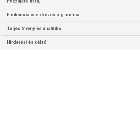
hozzájárulásra)
Funkcionális és közösségi média
Teljesítmény és analitika
Hirdetési és célzó
Hasonló "tömegjelenetek" vasárnap Stuttgartban is többször
előfordulhatnak… (Fotó: Getty Images)
STUTTGART–WERDER
Az újoncként 10. svábok hatpontos előnyben vannak a
brémaiakkal szemben. Amolyan „örömjáték” is lehetséges
a találkozón, hiszen nagyon feljebb és nagyon lejjebb sincs
egyik csapatnak sem, hiszen a Stuttgartnál 7 ponttal
szerzett többet at Elk-jelölt Leverkusent, a Werdernél 7
ponttal van kevesebbje az osztályozós Kölnnél.