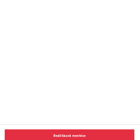
copyright © 2014-2026 AMC Global Media Inc. Minden jog
fenntartva.
Beállítások mentése