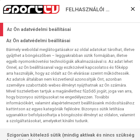
FELHASZNÁLÓI BEÁLLÍTÁSOK
Bundesliga: „alapító” és
Az Ön adatvédelmi beállításai
berlini rangadó
Az Ön adatvédelmi beállításai
Bármely weboldal meglátogatásakor az oldal adatokat tárolhat, illetve
Sport TV
2021. 04. 04. 14:41
gyűjthet a böngészőben – leggyakrabban sütik formájában, illetve
egyéb nyomonkövetési technológiák alkalmazásával is. Az adat lehet
Olvasási idő:
2
perc
Önnel, az Ön beállításaival vagy eszközével kapcsolatos és főképp
WERDER BREMEN
UNION BERLIN
HERTHA BSC
STUTTGART
BUNDESLIGA
arra használják, hogy az oldalt az Ön elvárásai szerint működtessék.
Az adatok általában nem közvetlenül azonosítják Önt, azonban
Két mérkőzés maradt húsvétvasárnapra a Bundesliga
személyre szabottabb webes élményt nyújthatnak az Ön számára.
28. fordulójából. Az elsőn a liga két alapító tagja méri össze
Mivel tiszteletben tartjuk a magánélethez fűződő jogát, joga van arra,
hogy bizonyos sütitípusokat ne engedélyezzen. További
tudását, a másodikon a bajnokság két fővárosi csapata.
információkért, valamint alapértelmezett beállításaink módosításához
kattintson az egyes kategóriák fejlécére. Bizonyos sütik letiltása
ugyanakkor befolyásolhatja a böngészési élményt az oldalon, valamint
a szolgáltatásokat, amelyeket kínálni tudunk.
Szigorúan kötelező sütik (mindig aktívak és nincs szükség