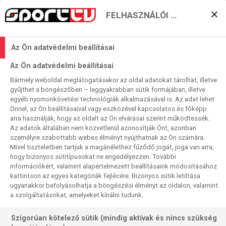
FELHASZNÁLÓI BEÁLLÍTÁSOK
A Fradi-cél a
Az Ön adatvédelmi beállításai
százszázalékos folytatás
Az Ön adatvédelmi beállításai
2024. 09. 14. 11:13
Bármely weboldal meglátogatásakor az oldal adatokat tárolhat, illetve
Olvasási idő:
2
perc
gyűjthet a böngészőben – leggyakrabban sütik formájában, illetve
egyéb nyomonkövetési technológiák alkalmazásával is. Az adat lehet
PODRAVKA
NŐI KÉZI BL
GLORIA BISTRITA
METZ
FTC
Önnel, az Ön beállításaival vagy eszközével kapcsolatos és főképp
A múlt heti érdi sikert megduplázná az FTC a BL második
arra használják, hogy az oldalt az Ön elvárásai szerint működtessék.
Az adatok általában nem közvetlenül azonosítják Önt, azonban
játéknapján, mellette mutatjuk a francia klasszicsapat, a
személyre szabottabb webes élményt nyújthatnak az Ön számára.
Metz küzdelmét is a három román együttes egyikével, a
Mivel tiszteletben tartjuk a magánélethez fűződő jogát, joga van arra,
mindössze nyolc éve alapított beszterceiekkel. Mindkét
hogy bizonyos sütitípusokat ne engedélyezzen. További
meccset az A jelű nyolcasban játsszák.
információkért, valamint alapértelmezett beállításaink módosításához
kattintson az egyes kategóriák fejlécére. Bizonyos sütik letiltása
ugyanakkor befolyásolhatja a böngészési élményt az oldalon, valamint
a szolgáltatásokat, amelyeket kínálni tudunk.
Szigorúan kötelező sütik (mindig aktívak és nincs szükség