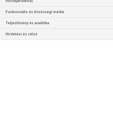
hozzájárulásra)
Funkcionális és közösségi média
Teljesítmény és analitika
Hirdetési és célzó
Mennyivel jut közelebb a félezer BL-gólhoz Klujber Katrin
szombaton Érden? (Fotó: fradi,hu)
FTC–PODRAVKA (A-csoport)
Az FTC-Rail Cargo Hungaria második győzelmét aratná, az
egy év után az elibe viszatérő horvát bajnok meg elkerülné
a második vereséget – ez az Érd Aréna délutáni
meccsének célrezüméje. A magyar bajnok az elspő kör
legnagyobb különbségű győzelemét aratva egy forduló
után az élen áll az A jelű nyolcasban, a kaproncai
hölgykoszorú szoros, egygólos vereséget szenvedett
otthon a „szomszéd” szlovén rangelső Krimtől.