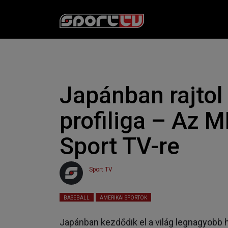
Japánban rajtol 
profiliga – Az M
Sport TV-re
Sport TV
2025. 03. 17. 15:14
Olvasási idő:
2
perc
BASEBALL
AMERIKAI SPORTOK
Japánban kezdődik el a világ legnagyob