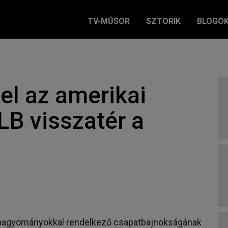
TV-MŰSOR
SZTORIK
BLOGO
el az amerikai
LB visszatér a
b hagyományokkal rendelkező csapatbajnokságának