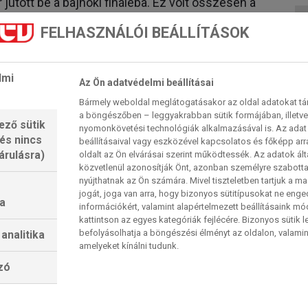
jutott be a bajnoki fináléba. Ez volt összesen a
t megelőzeőn utoljára 1981-ben döntőztek. A
FELHASZNÁLÓI BEÁLLÍTÁSOK
ék meg a sorozatot, ezzel megszerezve a franchise
gy mindenki a címvédőt akarja majd elkapni. A
 Freeman
bizonyult.
lmi
Az Ön adatvédelmi beállításai
Bármely weboldal meglátogatásakor az oldal adatokat tárol
esebb sportcsapatok között a baseballban a 27-
a böngészőben – leggyakrabban sütik formájában, illetv
en pedig a negyedik helyen áll hét és fél milliárd
ező sütik
nyomonkövetési technológiák alkalmazásával is. Az adat 
 és nincs
beállításaival vagy eszközével kapcsolatos és főképp arr
s
5,45 milliárd dollárral a második ezen a listán,
árulásra)
oldalt az Ön elvárásai szerint működtessék. Az adatok ál
ió) és a
Chicago Cubs-t
(4,225 millió).
közvetlenül azonosítják Önt, azonban személyre szabot
nyújthatnak az Ön számára. Mivel tiszteletben tartjuk a 
z MLB, hiszen két igazi nagycsapat elutazott
jogát, joga van arra, hogy bizonyos sütitípusokat ne eng
a
információkért, valamint alapértelmezett beállításaink m
rozatot. A
Los Angeles Dodgers
és a
Chicago
kattintson az egyes kategóriák fejlécére. Bizonyos sütik l
ja útjára a szezont. Sztárokban és helyi hősökben
befolyásolhatja a böngészési élményt az oldalon, valamin
analitika
amelyeket kínálni tudunk.
lzó
 legnépszerűbb, a szurkolók szó szerint
s tolongtak a nézők a Tokyo Dome-ban. A