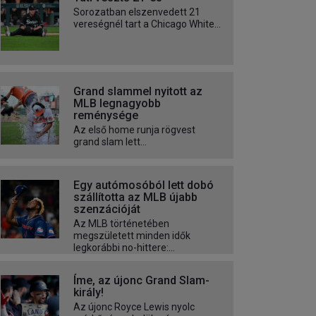
Sorozatban elszenvedett 21
vereségnél tart a Chicago White...
Grand slammel nyitott az
MLB legnagyobb
reménysége
Az első home runja rögvest
grand slam lett...
Egy autómosóból lett dobó
szállította az MLB újabb
szenzációját
Az MLB történetében
megszületett minden idők
legkorábbi no-hittere:...
Íme, az újonc Grand Slam-
király!
Az újonc Royce Lewis nyolc