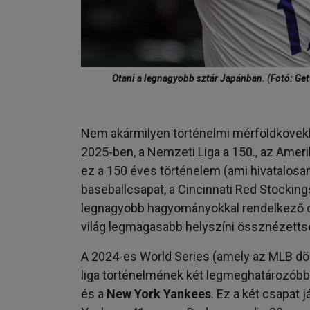
Otani a legnagyobb sztár Japánban. (Fotó: Ge
Nem akármilyen történelmi mérföldkövekhe
2025-ben, a Nemzeti Liga a 150., az Amerik
ez a 150 éves történelem (ami hivatalosa
baseballcsapat, a Cincinnati Red Stockings
legnagyobb hagyományokkal rendelkező cs
világ legmagasabb helyszíni össznézettsége
A 2024-es World Series (amely az MLB dön
liga történelmének két legmeghatározóbb
és a
New York Yankees
. Ez a két csapat 