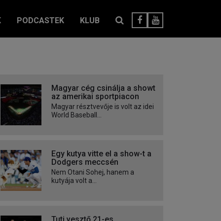
K
PODCASTEK
KLUB
Magyar cég csinálja a showt
az amerikai sportpiacon
Magyar résztvevője is volt az idei
World Baseball...
Egy kutya vitte el a show-t a
Dodgers meccsén
Nem Otani Sohej, hanem a
kutyája volt a...
Tuti vesztő 21-es