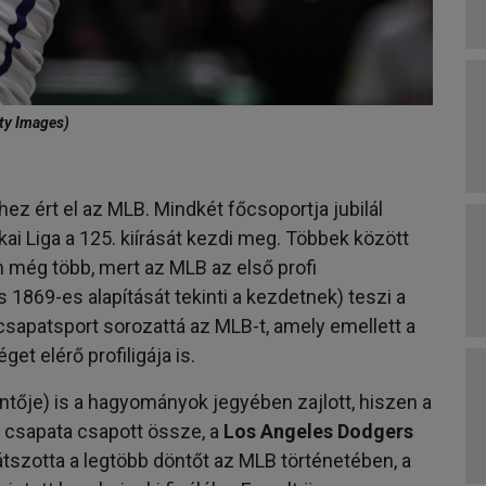
tty Images)
z ért el az MLB. Mindkét főcsoportja jubilál
ai Liga a 125. kiírását kezdi meg. Többek között
n még több, mert az MLB az első profi
 1869-es alapítását tekinti a kezdetnek) teszi a
apatsport sorozattá az MLB-t, amely emellett a
t elérő profiligája is.
tője) is a hagyományok jegyében zajlott, hiszen a
 csapata csapott össze, a
Los Angeles Dodgers
játszotta a legtöbb döntőt az MLB történetében, a