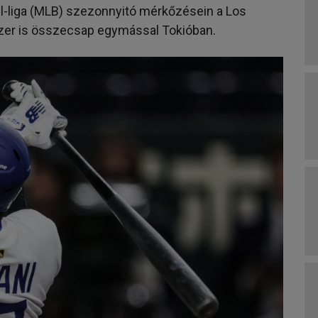
ll-liga (MLB) szezonnyitó mérkőzésein a Los
zer is összecsap egymással Tokióban.