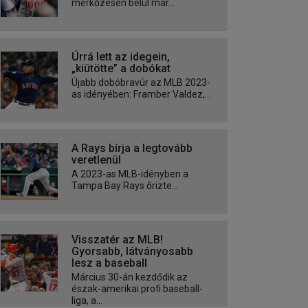
mérkőzésen belül már...
Úrrá lett az idegein,
„kiütötte” a dobókat
Újabb dobóbravúr az MLB 2023-
as idényében: Framber Valdez,...
A Rays bírja a legtovább
veretlenül
A 2023-as MLB-idényben a
Tampa Bay Rays őrizte...
Visszatér az MLB!
Gyorsabb, látványosabb
lesz a baseball
Március 30-án kezdődik az
észak-amerikai profi baseball-
liga, a...