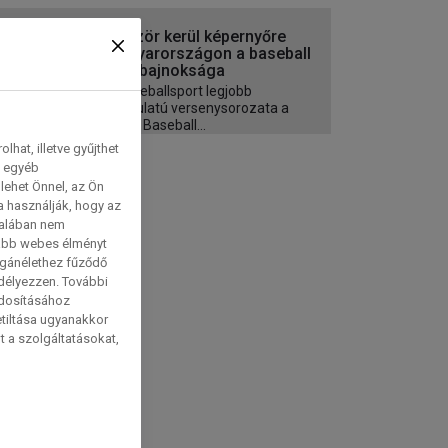
Először kerül képernyőre
Magyarországon a baseball
világbajnoksága
A baseballsport legjobb
hangulatú versenysorozata a
World Baseball...
hat, illetve gyűjthet
e egyéb
lehet Önnel, az Ön
a használják, hogy az
talában nem
tabb webes élményt
magánélethez fűződő
edélyezzen. További
ódosításához
etiltása ugyanakkor
t a szolgáltatásokat,