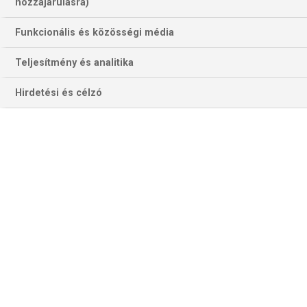
hozzájárulásra)
Funkcionális és közösségi média
Teljesítmény és analitika
Hirdetési és célzó
A Pittsburgh Steelers hivatalosan is bejelentette, hogy a
sérült kezdő irányító Ben Roethlisberger helyére betett
Mason Rudolph nem játszhat a Los Angeles Chargers ellen,
így a szezon előtt harmadik számú választásnak tartott
Devlin Hodges kezd vasárnap a Los Angeles Chargers