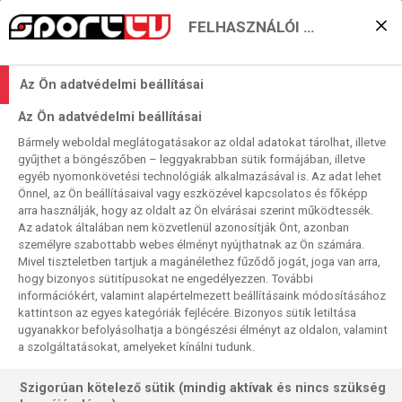
FELHASZNÁLÓI BEÁLLÍTÁSOK
Nem kacsa: Kacsával
Az Ön adatvédelmi beállításai
támad a Pittsburgh
Az Ön adatvédelmi beállításai
Steelers!
Bármely weboldal meglátogatásakor az oldal adatokat tárolhat, illetve
gyűjthet a böngészőben – leggyakrabban sütik formájában, illetve
2019. 10. 12. 13:05
egyéb nyomonkövetési technológiák alkalmazásával is. Az adat lehet
Olvasási idő:
2
perc
Önnel, az Ön beállításaival vagy eszközével kapcsolatos és főképp
arra használják, hogy az oldalt az Ön elvárásai szerint működtessék.
NFL
PITTSBURGH STEELERS
LOS ANGELES CHARGERS
Az adatok általában nem közvetlenül azonosítják Önt, azonban
Devlin Hodgesszal bővül vasárnap azon quarterbackek
személyre szabottabb webes élményt nyújthatnak az Ön számára.
Mivel tiszteletben tartjuk a magánélethez fűződő jogát, joga van arra,
sora, akik csapatukban nem első számú QB-ként indították
hogy bizonyos sütitípusokat ne engedélyezzen. További
a szezont, az idény közben azonban az övék lett a kezdő
információkért, valamint alapértelmezett beállításaink módosításához
poszt. A Pittsburgh Steelers vele, egy egykori
kattintson az egyes kategóriák fejlécére. Bizonyos sütik letiltása
jégkorongpalántával és junior kacsahívó világbajnokkal
ugyanakkor befolyásolhatja a böngészési élményt az oldalon, valamint
a szolgáltatásokat, amelyeket kínálni tudunk.
indult harcba a Los Angeles Chargers ellen.
Szigorúan kötelező sütik (mindig aktívak és nincs szükség