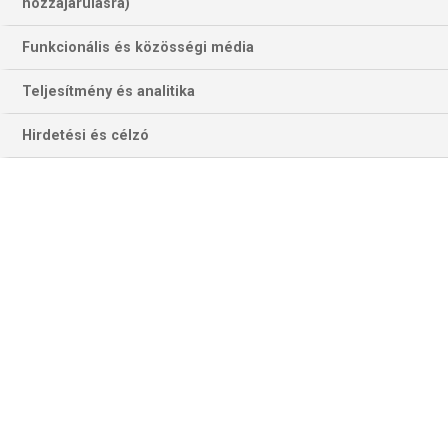
hozzájárulásra)
Funkcionális és közösségi média
Teljesítmény és analitika
Hirdetési és célzó
Egy amerikai jótékonysági árverés keretében Tom Brady
jelentős összeget szedett össze a koronavírus kárvallottjai
számára. A Tampa Bay Buccaneers újonnan szerződtetett
quarterbackjének az #allinchallenge keretében összerakott
élménycsomagja (utazás és jegy a mérkőzés, Brady
meccsmeze és cipője, közös vacsora vagy gyakorlás) 800
ezer dollárért kelt el.
A második legnagyobb összegért Peyton Manning
felajánlása (játék egy 18 lyukas golfpályán, majd közös