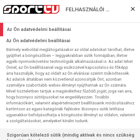
FELHASZNÁLÓI BEÁLLÍTÁSOK
800 ezer dollárt ért Tom
Az Ön adatvédelmi beállításai
Brady élménycsomagja
Az Ön adatvédelmi beállításai
2020. 04. 29. 16:25
Bármely weboldal meglátogatásakor az oldal adatokat tárolhat, illetve
Olvasási idő:
< 1
perc
gyűjthet a böngészőben – leggyakrabban sütik formájában, illetve
egyéb nyomonkövetési technológiák alkalmazásával is. Az adat lehet
NFL
TOM BRADY
TAMPA BAY BUCCANEERS
Önnel, az Ön beállításaival vagy eszközével kapcsolatos és főképp
Egy sporthírességek felajánlásaiból összehozott amerikai
arra használják, hogy az oldalt az Ön elvárásai szerint működtessék.
Az adatok általában nem közvetlenül azonosítják Önt, azonban
árverésen 23 millió dollár jött össze a koronavírus
személyre szabottabb webes élményt nyújthatnak az Ön számára.
kárvallottjainak megsegítésére. A legnagyobb összeget,
Mivel tiszteletben tartjuk a magánélethez fűződő jogát, joga van arra,
800 ezer dollárt egy Tom Brady-élménycsomagért fizettek.
hogy bizonyos sütitípusokat ne engedélyezzen. További
információkért, valamint alapértelmezett beállításaink módosításához
kattintson az egyes kategóriák fejlécére. Bizonyos sütik letiltása
ugyanakkor befolyásolhatja a böngészési élményt az oldalon, valamint
a szolgáltatásokat, amelyeket kínálni tudunk.
Szigorúan kötelező sütik (mindig aktívak és nincs szükség