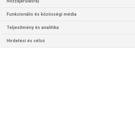
hozzájárulásra)
Funkcionális és közösségi média
Teljesítmény és analitika
Hirdetési és célzó
Az előző idényt követően a San Francisco 49ers négy
nagyon fontos védelmi mutatóban (kapott pontok; engedett
yardok; kísérletenként engedett yardok; passer rating) sem
állt túl fényesen, a 12. hely volt a legjobbja, de például
passer ratingben hátulról a második volt az NFL-ben. Most
ugyanezen négy kategória egyikében sem áll másodiknál
rosszabbul! A középső kettőben vezeti a ligát, a másik
kettőben a második. A javulást persze be lehet tudni annak,