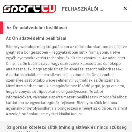
FELHASZNÁLÓI BEÁLLÍTÁSOK
Egy maffiafőnök újonc
Az Ön adatvédelmi beállításai
dédunokája terrorizálja az
Az Ön adatvédelmi beállításai
NFL-t
Bármely weboldal meglátogatásakor az oldal adatokat tárolhat, illetve
gyűjthet a böngészőben – leggyakrabban sütik formájában, illetve
2019. 10. 31. 19:41
egyéb nyomonkövetési technológiák alkalmazásával is. Az adat lehet
Olvasási idő:
2
perc
Önnel, az Ön beállításaival vagy eszközével kapcsolatos és főképp
arra használják, hogy az oldalt az Ön elvárásai szerint működtessék.
NFL
SAN FRANCISCO 49ERS
Az adatok általában nem közvetlenül azonosítják Önt, azonban
Az újonc Nick Bosa annyit javított a San Francisco 49ers
személyre szabottabb webes élményt nyújthatnak az Ön számára.
Mivel tiszteletben tartjuk a magánélethez fűződő jogát, joga van arra,
védelmén, hogy akadnak, akik már most a valaha volt talán
hogy bizonyos sütitípusokat ne engedélyezzen. További
legjobb NFL-védőhöz, Lawrence Taylorhoz hasonlítják.
információkért, valamint alapértelmezett beállításaink módosításához
kattintson az egyes kategóriák fejlécére. Bizonyos sütik letiltása
ugyanakkor befolyásolhatja a böngészési élményt az oldalon, valamint
a szolgáltatásokat, amelyeket kínálni tudunk.
Szigorúan kötelező sütik (mindig aktívak és nincs szükség