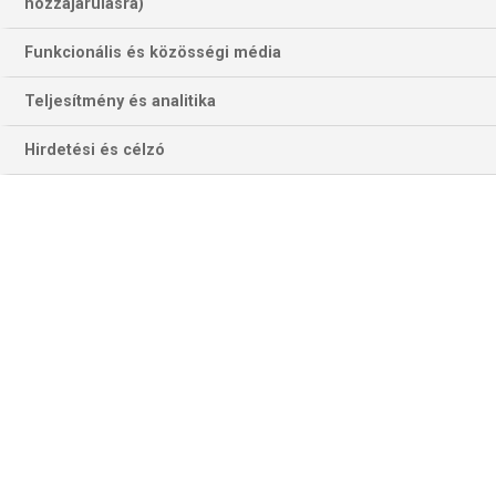
hozzájárulásra)
Funkcionális és közösségi média
Teljesítmény és analitika
Hirdetési és célzó
Korábban a New York Times és az ESPN is foglalkozott
már Faragó Richarddal és a magyar közvetítésekkel, idén
például az
ABC News számolt be
arról az akcióról, amit a
hétfői, vicces kérdések éjszakáján szervezett Miamiban a
Sport TV csapata.
Egy egyszerű kérdést tettek fel a játékosoknak különleges