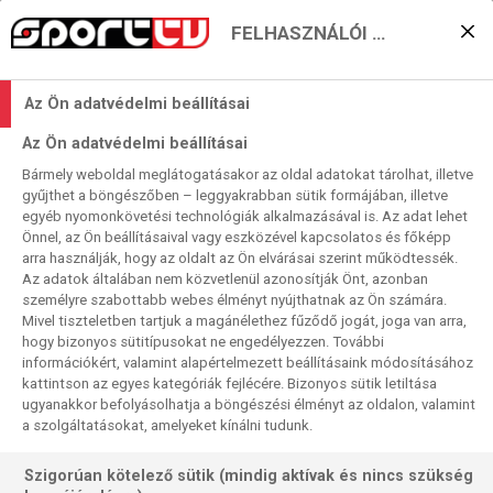
FELHASZNÁLÓI BEÁLLÍTÁSOK
Ricsiék őrült ételkvíze a
Az Ön adatvédelmi beállításai
Super Bowlon – Amerika
Az Ön adatvédelmi beállításai
is felfigyelt rá
Bármely weboldal meglátogatásakor az oldal adatokat tárolhat, illetve
gyűjthet a böngészőben – leggyakrabban sütik formájában, illetve
2020. 01. 31. 13:12
egyéb nyomonkövetési technológiák alkalmazásával is. Az adat lehet
Olvasási idő:
< 1
perc
Önnel, az Ön beállításaival vagy eszközével kapcsolatos és főképp
arra használják, hogy az oldalt az Ön elvárásai szerint működtessék.
NFL
SAN FRANCISCO 49ERS
BUDAY ZOLTÁN
KANSAS CITY CHIEFS
AMERIKAI SPORTOK
Az adatok általában nem közvetlenül azonosítják Önt, azonban
személyre szabottabb webes élményt nyújthatnak az Ön számára.
A Super Bowl első hivatalos sajtónapja még a lazaságról és
Mivel tiszteletben tartjuk a magánélethez fűződő jogát, joga van arra,
hogy bizonyos sütitípusokat ne engedélyezzen. További
a humorról szól, és az oldott hangulatban minden évben az
információkért, valamint alapértelmezett beállításaink módosításához
őrült kérdéseké főszerep. Ezt lovagolta meg a Sport TV
kattintson az egyes kategóriák fejlécére. Bizonyos sütik letiltása
stábja (Faragó Richard, Buday Zoltán és Gallai László), és
ugyanakkor befolyásolhatja a böngészési élményt az oldalon, valamint
ételkvízt tartottak a játékosoknak. Természetesen az
a szolgáltatásokat, amelyeket kínálni tudunk.
amerikai sajtó is felfigyelt az akcióra.
Szigorúan kötelező sütik (mindig aktívak és nincs szükség