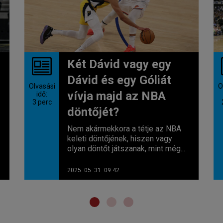
Két Dávid vagy egy
Dávid és egy Góliát
Olvasási
O
vívja majd az NBA
idő:
3
perc
döntőjét?
Nem akármekkora a tétje az NBA
keleti döntőjének, hiszen vagy
olyan döntőt játszanak, mint még...
2025. 05. 31. 09:42