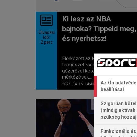
Ki lesz az NBA
bajnoka? Tippeld meg,
Olvasási
és nyerhetsz!
idő:
2
perc
Elérkezett az NBA rájátszása, és
természetesen a Sport TV
gőzerővel készül a jobbnál jobb
mérkőzések...
Az Ön adatvéde
2026. 04. 16. 14:43
beállításai
Szigorúan kötel
NBA
(mindig aktívak
szükség hozzáj
Funkcionális és