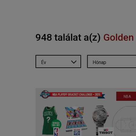
948 találat a(z)
Golden 
Év
Hónap
NBA