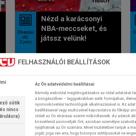
Nézd a karácsonyi
NBA-meccseket, és
Olvasási
O
játssz velünk!
idő:
2
perc
Ismét elkészítettük a karácsonyi
FELHASZNÁLÓI BEÁLLÍTÁSOK
menüt, amely öt csodálatos NBA-
meccset tartogat a legjobbakkal a
Sport1-en december...
lmi
Sport TV
2025. 12. 19. 18:51
Az Ön adatvédelmi beállításai
Bármely weboldal meglátogatásakor az oldal adatokat tárol
a böngészőben – leggyakrabban sütik formájában, illetv
ező sütik
nyomonkövetési technológiák alkalmazásával is. Az adat 
NBA
 és nincs
beállításaival vagy eszközével kapcsolatos és főképp arr
árulásra)
oldalt az Ön elvárásai szerint működtessék. Az adatok ál
közvetlenül azonosítják Önt, azonban személyre szabot
nyújthatnak az Ön számára. Mivel tiszteletben tartjuk a 
jogát, joga van arra, hogy bizonyos sütitípusokat ne eng