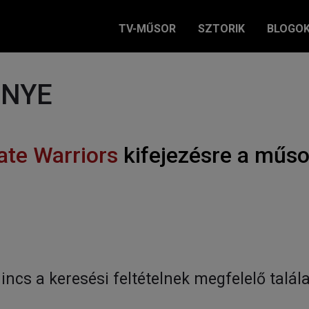
TV-MŰSOR
SZTORIK
BLOGO
ÉNYE
ate Warriors
kifejezésre a műs
incs a keresési feltételnek megfelelő talála