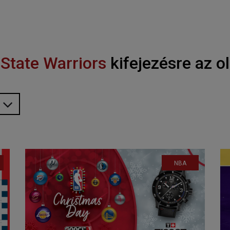
State Warriors
kifejezésre az o
NBA