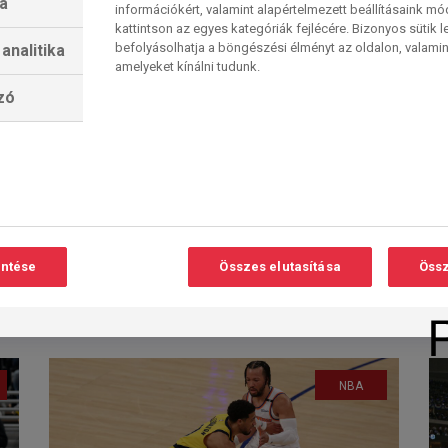
a
információkért, valamint alapértelmezett beállításaink m
kattintson az egyes kategóriák fejlécére. Bizonyos sütik l
befolyásolhatja a böngészési élményt az oldalon, valamin
analitika
amelyeket kínálni tudunk.
Új megállapodás:
lzó
Minden eddiginél több
Olvasási
O
NBA-meccset
idő:
2
perc
közvetít a Sport TV
Az NBA és az AMC Networks
International - Central and Northern
Europe (AMCNI-CNE) új, többéves...
entése
Összes elutasítása
Össz
Sport TV
2025. 10. 16. 10:55
NBA