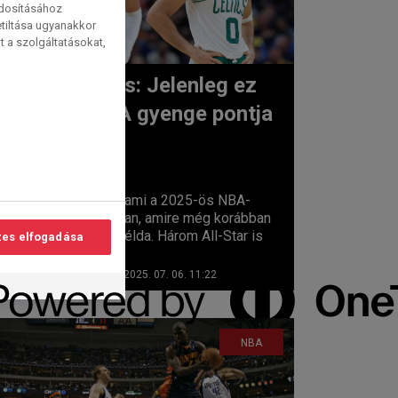
ódosításához
etiltása ugyanakkor
t a szolgáltatásokat,
Achilles: Jelenleg ez
az NBA gyenge pontja
lvasási
idő:
4
perc
Történt valami a 2025-ös NBA-
rájátszásban, amire még korábban
nem volt példa. Három All-Star is
es elfogadása
úgy...
Szabó Máté
2025. 07. 06. 11:22
NBA