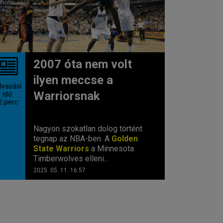
2007 óta nem volt
ilyen meccse a
lvasási
Warriorsnak
idő:
2
perc
Nagyon szokatlan dolog történt
tegnap az NBA-ben. A
Golden
State Warriors
a Minnesota
Timberwolves elleni...
2025. 05. 11. 16:57