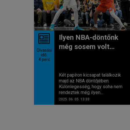
Ilyen NBA-döntőnk
még sosem volt…
Olvasási
idő:
4
perc
Két papíron kicsapat találkozik
majd az NBA döntőjében.
Különlegesség, hogy soha nem
rendeztek még ilyen...
2025. 06. 05. 13:33