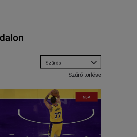
ldalon
Szűrés
Szűrő törlése
NBA