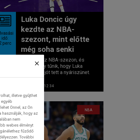
Luka Doncic úgy
kezdte az NBA-
lvasási
szezont, mint előtte
idő:
2
perc
még soha senki
Elstartolt az NBA-szezon, és
tényleg úgy tűnik, hogy Luka
Doncicnak jót tett a nyáriszünet.
Az...
2025. 10. 25. 12:34
hat, illetve gyűjthet
e egyéb
lehet Önnel, az Ön
NBA
a használják, hogy az
talában nem
tabb webes élményt
magánélethez fűződő
edélyezzen. További