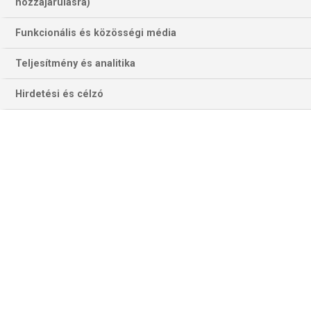
hozzájárulásra)
Funkcionális és közösségi média
Teljesítmény és analitika
Hirdetési és célzó
Stefano Sensit ünneplik a társak, aki vezető gólt szerzett Vilniusban
március 31-én és a kései 11-es előtt is vele szabálytalankodtak a
litvánok (Fotó: Getty Images)
ÖRMÉNYORSZÁG–LIECHTENSTEIN (J-csoport)
Az örményeknek három nap alatt kellene túltenniük azon a