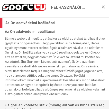
FELHASZNÁLÓI BEÁLLÍTÁSOK
Az Eb-döntősök a Sport
Az Ön adatvédelmi beállításai
TV képernyőin
Az Ön adatvédelmi beállításai
2021. 09. 08. 11:32
Bármely weboldal meglátogatásakor az oldal adatokat tárolhat, illetve
Olvasási idő:
4
perc
gyűjthet a böngészőben – leggyakrabban sütik formájában, illetve
egyéb nyomonkövetési technológiák alkalmazásával is. Az adat lehet
OLASZORSZÁG
EURÓPAI VB-SELEJTEZŐK
LENGYELORSZÁG
ANGLIA
Önnel, az Ön beállításaival vagy eszközével kapcsolatos és főképp
Szerdán lezárul a vb-selejtezők öszi leghosszabb,
arra használják, hogy az oldalt az Ön elvárásai szerint működtessék.
Az adatok általában nem közvetlenül azonosítják Önt, azonban
háromfordulós etapja. A napon fellép négy korábbi
személyre szabottabb webes élményt nyújthatnak az Ön számára.
világbajnok, köztük a nyári Eb két döntőse is. Közülük az
Mivel tiszteletben tartjuk a magánélethez fűződő jogát, joga van arra,
utóbbi kettőt élőben, a harmadikat felvételről még az éjjel, a
hogy bizonyos sütitípusokat ne engedélyezzen. További
negyediket csütörtökön délután mutatjuk meg, s persze
információkért, valamint alapértelmezett beállításaink módosításához
kattintson az egyes kategóriák fejlécére. Bizonyos sütik letiltása
nem maradhat el a minden meccsről beszámoló
ugyanakkor befolyásolhatja a böngészési élményt az oldalon, valamint
összefoglaló és a magyarok mérkőzésének szokásos
a szolgáltatásokat, amelyeket kínálni tudunk.
felvétele sem.
Szigorúan kötelező sütik (mindig aktívak és nincs szükség