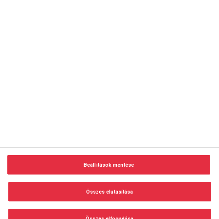
copyright © 2014-2026 AMC Global Media Inc. Minden jog
fenntartva.
Beállítások mentése
Felhasználási feltételek
Visszaélés-bejelentés
Összes elutasítása
Adatvédelem és adatkezelés
Impresszum
Összes elfogadása