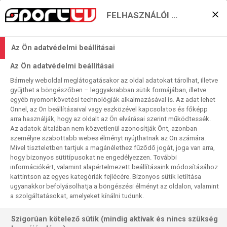
FELHASZNÁLÓI BEÁLLÍTÁSOK
Ismét Német Kupa –
Az Ön adatvédelmi beállításai
most Szalaival
Az Ön adatvédelmi beállításai
2023. 08. 14. 13:35
Bármely weboldal meglátogatásakor az oldal adatokat tárolhat, illetve
Olvasási idő:
3
perc
gyűjthet a böngészőben – leggyakrabban sütik formájában, illetve
egyéb nyomonkövetési technológiák alkalmazásával is. Az adat lehet
TORINO
SAMPDORIA
NÉMET KUPA
KÖLN
HOFFENHEIM
COPPA ITALIA
Önnel, az Ön beállításaival vagy eszközével kapcsolatos és főképp
Megint játszik egy Szalai a Német Kupában, most azonban
arra használják, hogy az oldalt az Ön elvárásai szerint működtessék.
Az adatok általában nem közvetlenül azonosítják Önt, azonban
nem Ádám, válogatottunk exkapitánya, hanem Attila, aki
személyre szabottabb webes élményt nyújthatnak az Ön számára.
ezen a nyáron igazolt Németországba, névrokona egyik
Mivel tiszteletben tartjuk a magánélethez fűződő jogát, joga van arra,
volt klubjába. Az ő mérkőzéséről nem maradhatunk le, s
hogy bizonyos sütitípusokat ne engedélyezzen. További
hogy meglegyen a „napi kettő”, a Köln mérkőzésével
információkért, valamint alapértelmezett beállításaink módosításához
kattintson az egyes kategóriák fejlécére. Bizonyos sütik letiltása
fejezzük be az első forduló háromnapos
ugyanakkor befolyásolhatja a böngészési élményt az oldalon, valamint
közvetítéssorozatát. (A pénteken Szuperkupa-meccsen
a szolgáltatásokat, amelyeket kínálni tudunk.
megküzdő Leipzig és Bayern szeptember végén játssza le
fordulóbeli elhalasztott mérkőzését, amelyet ugyancsak a
Szigorúan kötelező sütik (mindig aktívak és nincs szükség