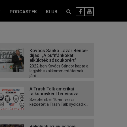
K
PODCASTEK
KLUB
Kovács Sankó Lázár Bence-
díjas: „A pufifánkokat
elküldték sóscukorért”
2022-ben Kovács Sándor kapta a
legjobb szakkommentátornak
járó...
A Trash Talk amerikai
talkshowként tér vissza
Szeptember 10-én veszi
kezdetét a Trash Talk nyolcadik...
Belichick az év edzője,