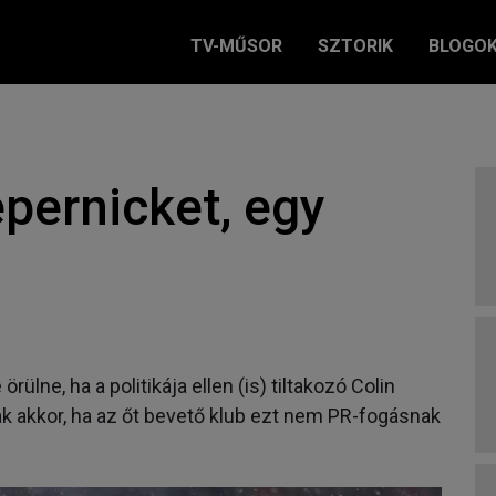
TV-MŰSOR
SZTORIK
BLOGO
pernicket, egy
ülne, ha a politikája ellen (is) tiltakozó Colin
k akkor, ha az őt bevető klub ezt nem PR-fogásnak