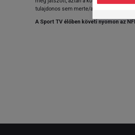
még játszott, aztán a következő idény elő
tulajdonos sem merte/akarta leigazolni.
A Sport TV élőben követi nyomon az NFL