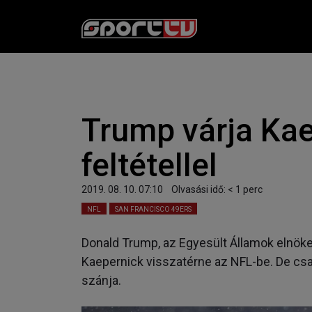
Trump várja Kae
feltétellel
2019. 08. 10. 07:10
Olvasási idő:
< 1
perc
NFL
SAN FRANCISCO 49ERS
Donald Trump, az Egyesült Államok elnöke ör
Kaepernick visszatérne az NFL-be. De csa
szánja.