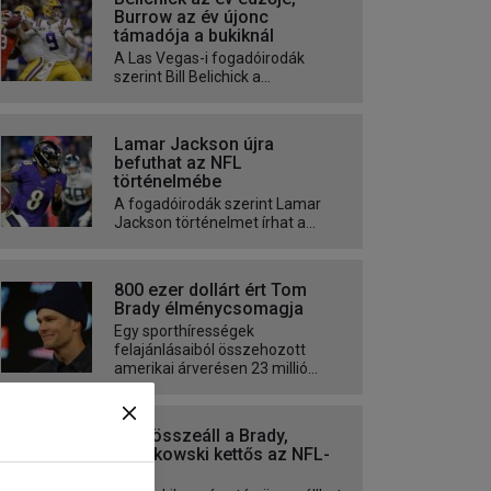
Burrow az év újonc
támadója a bukiknál
A Las Vegas-i fogadóirodák
szerint Bill Belichick a...
Lamar Jackson újra
befuthat az NFL
történelmébe
A fogadóirodák szerint Lamar
Jackson történelmet írhat a...
800 ezer dollárt ért Tom
Brady élménycsomagja
Egy sporthírességek
felajánlásaiból összehozott
amerikai árverésen 23 millió...
Újra összeáll a Brady,
Gronkowski kettős az NFL-
ben