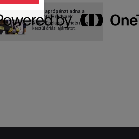
Csak aprópénzt adna a
Patriots Bradynek
A New England Patriots nem
készül óriási ajánlatot...