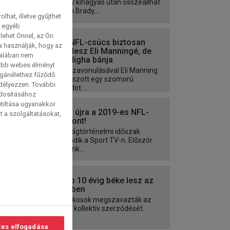
Egy év kihagyás után összeállhat
a Tom Brady,...
hat, illetve gyűjthet
e egyéb
lehet Önnel, az Ön
Egy NFL-csúcs biztosan
a használják, hogy az
nem lesz Eli Manningé, de
talában nem
ezt aligha bánja
tabb webes élményt
A visszavonulásával Eli Manning
magánélethez fűződő
megúszott egy szomorú
edélyezzen. További
rekordot:...
ódosításához
etiltása ugyanakkor
Nézd újra a 2019-es NFL-
t a szolgáltatásokat,
szezont!
Sportágtörténelmi időszak
kezdődik a Sport TV-n. Először
kaptunk...
Újabb 10 évig béke lesz az
NFL-ben
A játékosok megszavazták az
NFL új kollektív szerződését.
es elfogadása