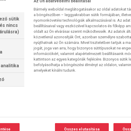
Az Ön adatvédelmi beállításai
Bármely weboldal meglátogatásakor az oldal adatokat tárol
a böngészőben – leggyakrabban sütik formájában, illetv
ező sütik
nyomonkövetési technológiák alkalmazásával is. Az adat 
 és nincs
beállításaival vagy eszközével kapcsolatos és főképp arr
 edzőtermi videót posztolt magáról egy „Még
árulásra)
oldalt az Ön elvárásai szerint működtessék. Az adatok ál
közvetlenül azonosítják Önt, azonban személyre szabot
n sztorikra fogékony amerikai média azonnal
nyújthatnak az Ön számára. Mivel tiszteletben tartjuk a 
óeseményen Donald Trump elnöktől, mit szólna
jogát, joga van arra, hogy bizonyos sütitípusokat ne eng
a
információkért, valamint alapértelmezett beállításaink m
ackje visszatérne. „Imádnám. De csak akkor, ha
kattintson az egyes kategóriák fejlécére. Bizonyos sütik l
k is. Miért ne játszott volna, ha elég jó volt? –
befolyásolhatja a böngészési élményt az oldalon, valamin
analitika
amelyeket kínálni tudunk.
ha jó, akkor nagyon szeretném, ha Kaepernick
átsszon, mert valaki úgy gondolja, ez egy jó PR-
lzó
őzésen sem játszott. Három éve, augusztus
ackers előszezon-mérkőzésen féltérden hallgatta
llamokban a színes bőrűekkel szembeni erőszakos
egkülönböztető politika ellen. A 2016-o idényben
entése
Összes elutasítása
Össz