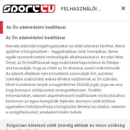
FELHASZNÁLÓI BEÁLLÍTÁSOK
Dolphins–Patriots lesz
Az Ön adatvédelmi beállításai
Mexikóban
Az Ön adatvédelmi beállításai
2020. 01. 29. 14:08
Bármely weboldal meglátogatásakor az oldal adatokat tárolhat, illetve
Olvasási idő:
< 1
perc
gyűjthet a böngészőben – leggyakrabban sütik formájában, illetve
egyéb nyomonkövetési technológiák alkalmazásával is. Az adat lehet
NEW ENGLAND PATRIOTS
NFL
TOM BRADY
MIAMI DOLPHINS
Önnel, az Ön beállításaival vagy eszközével kapcsolatos és főképp
A következő NFL-idényben a Miami Dolphins–New
arra használják, hogy az oldalt az Ön elvárásai szerint működtessék.
Az adatok általában nem közvetlenül azonosítják Önt, azonban
England Patriots mérkőzést rendeznek Mexikóvárosban.
személyre szabottabb webes élményt nyújthatnak az Ön számára.
Mivel tiszteletben tartjuk a magánélethez fűződő jogát, joga van arra,
hogy bizonyos sütitípusokat ne engedélyezzen. További
információkért, valamint alapértelmezett beállításaink módosításához
kattintson az egyes kategóriák fejlécére. Bizonyos sütik letiltása
ugyanakkor befolyásolhatja a böngészési élményt az oldalon, valamint
a szolgáltatásokat, amelyeket kínálni tudunk.
Szigorúan kötelező sütik (mindig aktívak és nincs szükség