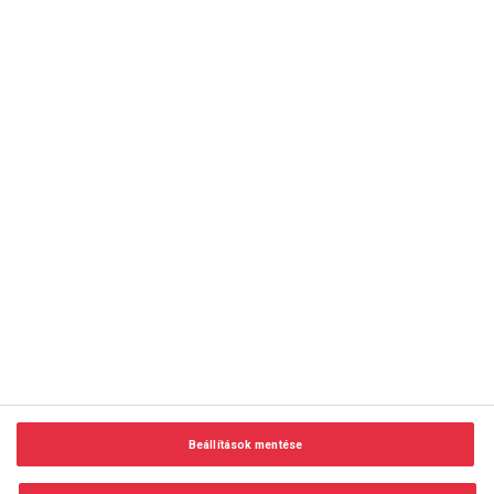
copyright © 2014-2026 AMC Global Media Inc. Minden jog
fenntartva.
Beállítások mentése
Felhasználási feltételek
Visszaélés-bejelentés