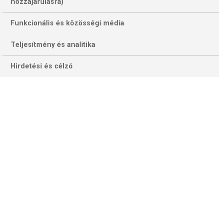
hozzájárulásra)
Funkcionális és közösségi média
Teljesítmény és analitika
Hirdetési és célzó
A FOX Sports Mexico értesülései szerint a 2020-as NFL-
idény alapszakaszában Miami Dolphins–New England
Patriots mérkőzést rendeznek Mexikóvárosban. A Miami
annyit már megerősített, hogy pályaválasztóként lesz
nemzetközi mérkőzése a következő szezonban. A
találkozót az Azték-stadionban bonyolítják le, és 2005,
2016, 2017 és 2019 után a mostani lesz az ötödik NFL-
ütközet Mexikóban.
A Dolphins–Patriots divizión belüli rivalizálás, igaz, nem a
legélesebb, de még lehet külön pikantériája. Ehhez csak
annyi kell, hogy a szabadügynökpiacon a Dolphins