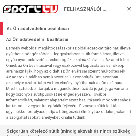
FELHASZNÁLÓI BEÁLLÍTÁSOK
KERESÉS EREDMÉNYE
Az Ön adatvédelmi beállításai
6 találat a(z)
Ajax
kifejezésre a
Az Ön adatvédelmi beállításai
műsorújságban
Bármely weboldal meglátogatásakor az oldal adatokat tárolhat, illetve
gyűjthet a böngészőben – leggyakrabban sütik formájában, illetve
egyéb nyomonkövetési technológiák alkalmazásával is. Az adat lehet
Önnel, az Ön beállításaival vagy eszközével kapcsolatos és főképp
2026-08-07
arra használják, hogy az oldalt az Ön elvárásai szerint működtessék.
09:45-11:45
Az adatok általában nem közvetlenül azonosítják Önt, azonban
Labdarúgás
személyre szabottabb webes élményt nyújthatnak az Ön számára.
BEK-döntő, 1969, ism., HD
Mivel tiszteletben tartjuk a magánélethez fűződő jogát, joga van arra,
Milan -
Ajax
hogy bizonyos sütitípusokat ne engedélyezzen. További
információkért, valamint alapértelmezett beállításaink módosításához
kattintson az egyes kategóriák fejlécére. Bizonyos sütik letiltása
ugyanakkor befolyásolhatja a böngészési élményt az oldalon, valamint
a szolgáltatásokat, amelyeket kínálni tudunk.
Szigorúan kötelező sütik (mindig aktívak és nincs szükség