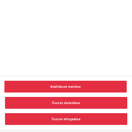
copyright © 2014-2026 AMC Global Media Inc. Minden jog
fenntartva.
Beállítások mentése
Felhasználási feltételek
Visszaélés-bejelentés
Összes elutasítása
Adatvédelem és adatkezelés
Impresszum
Összes elfogadása