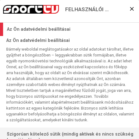
FELHASZNÁLÓI BEÁLLÍTÁSOK
KERESÉS EREDMÉNYE
Az Ön adatvédelmi beállításai
2 találat a(z)
Manchester United
Az Ön adatvédelmi beállításai
kifejezésre a műsorújságban
Bármely weboldal meglátogatásakor az oldal adatokat tárolhat, illetve
gyűjthet a böngészőben – leggyakrabban sütik formájában, illetve
egyéb nyomonkövetési technológiák alkalmazásával is. Az adat lehet
Önnel, az Ön beállításaival vagy eszközével kapcsolatos és főképp
2026-08-18
arra használják, hogy az oldalt az Ön elvárásai szerint működtessék.
09:45-11:45
Az adatok általában nem közvetlenül azonosítják Önt, azonban
Labdarúgás
személyre szabottabb webes élményt nyújthatnak az Ön számára.
BL-döntő, 2009, ism., HD
Mivel tiszteletben tartjuk a magánélethez fűződő jogát, joga van arra,
Barcelona -
Manchester United
hogy bizonyos sütitípusokat ne engedélyezzen. További
információkért, valamint alapértelmezett beállításaink módosításához
kattintson az egyes kategóriák fejlécére. Bizonyos sütik letiltása
ugyanakkor befolyásolhatja a böngészési élményt az oldalon, valamint
a szolgáltatásokat, amelyeket kínálni tudunk.
Szigorúan kötelező sütik (mindig aktívak és nincs szükség