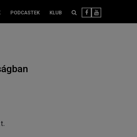
K
PODCASTEK
KLUB
ságban
t.