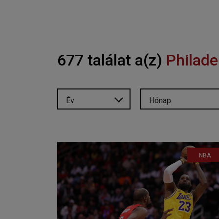
677 találat a(z)
Philade
Év
Hónap
NBA