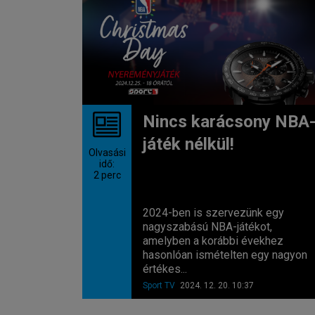
Nincs karácsony NBA
játék nélkül!
Olvasási
idő:
2
perc
2024-ben is szervezünk egy
nagyszabású NBA-játékot,
amelyben a korábbi évekhez
hasonlóan ismételten egy nagyon
értékes...
Sport TV
2024. 12. 20. 10:37