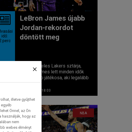
LeBron James újabb
Jordan-rekordot
lvasási
döntött meg
idő:
2
perc
A Los Angeles Lakers sztárja,
LeBron James lett minden idők
legidősebb játékosa, aki legalább
40...
2025. 02. 07. 18:03
hat, illetve gyűjthet
e egyéb
lehet Önnel, az Ön
NBA
a használják, hogy az
talában nem
tabb webes élményt