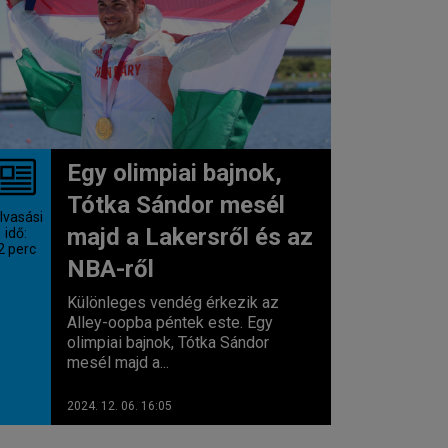
Egy olimpiai bajnok,
Tótka Sándor mesél
lvasási
majd a Lakersről és az
idő:
2
perc
NBA-ről
Különleges vendég érkezik az
Alley-oopba péntek este. Egy
olimpiai bajnok, Tótka Sándor
mesél majd a...
2024. 12. 06. 16:05