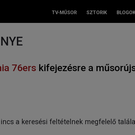
TV-MŰSOR
SZTORIK
BLOGO
ÉNYE
hia 76ers
kifejezésre a műsorúj
incs a keresési feltételnek megfelelő talála