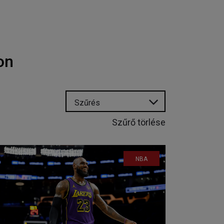
on
Szűrés
Szűrő törlése
NBA