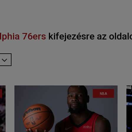
lphia 76ers
kifejezésre az oldal
NBA