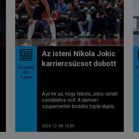
-
Az isteni Nikola Jokic
karriercsúcsot dobott
Olvasási
O
idő:
2
perc
A jó hír az, hogy Nikola Jokic ismét
csodálatos volt. A denveri
szupercenter brutális tripla-dupla...
2024. 12. 08. 10:55