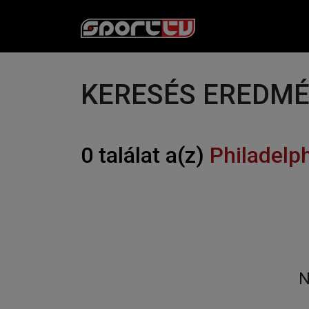
KERESÉS EREDM
0 találat a(z)
Philadelp
N