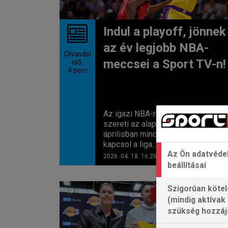
Indul a playoff, jönnek
az év legjobb NBA-
Olvasási
meccsei a Sport TV-n!
idő:
4
perc
Az igazi NBA-rajongó nagyon
szereti az alapszakaszt, de
áprilisban mindig új fokozatba
kapcsol a liga...
Az Ön adatvéde
2026. 04. 18. 16:20
beállításai
Szigorúan kötel
AMERIKAI SPORTOK
(mindig aktívak
szükség hozzáj