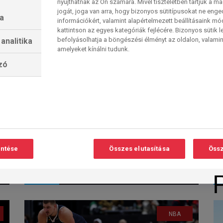
nyújthatnak az Ön számára. Mivel tiszteletben tartjuk a 
jogát, joga van arra, hogy bizonyos sütitípusokat ne eng
a
információkért, valamint alapértelmezett beállításaink m
kattintson az egyes kategóriák fejlécére. Bizonyos sütik l
befolyásolhatja a böngészési élményt az oldalon, valamin
analitika
amelyeket kínálni tudunk.
LeBron James: Neki a
lzó
40 az új 20. De
Olvasási
O
másnak?
idő:
3
perc
A Király a bizonyíték arra, hogy 40-
entése
Összes elutasítása
Össz
en túl is van élet, hiszen olyan
formában kosárlabdázik...
2025. 01. 03. 16:20
NBA