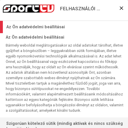
FELHASZNÁLÓI BEÁLLÍTÁSOK
KERESÉS EREDMÉNYE
Az Ön adatvédelmi beállításai
0 találat a(z)
Villarreal
kifejezésre a
Az Ön adatvédelmi beállításai
műsorújságban
Bármely weboldal meglátogatásakor az oldal adatokat tárolhat, illetve
gyűjthet a böngészőben – leggyakrabban sütik formájában, illetve
egyéb nyomonkövetési technológiák alkalmazásával is. Az adat lehet
Önnel, az Ön beállításaival vagy eszközével kapcsolatos és főképp
arra használják, hogy az oldalt az Ön elvárásai szerint működtessék.
Az adatok általában nem közvetlenül azonosítják Önt, azonban
személyre szabottabb webes élményt nyújthatnak az Ön számára.
Nincs a keresési feltételnek megfelelő
Mivel tiszteletben tartjuk a magánélethez fűződő jogát, joga van arra,
találat.
hogy bizonyos sütitípusokat ne engedélyezzen. További
információkért, valamint alapértelmezett beállításaink módosításához
kattintson az egyes kategóriák fejlécére. Bizonyos sütik letiltása
ugyanakkor befolyásolhatja a böngészési élményt az oldalon, valamint
a szolgáltatásokat, amelyeket kínálni tudunk.
Szigorúan kötelező sütik (mindig aktívak és nincs szükség