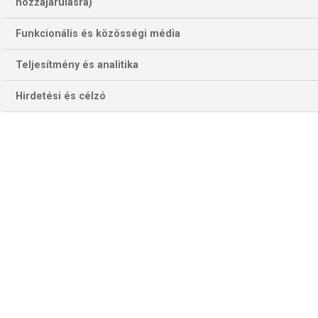
906 találat a(z)
Villarreal
kifejezésre az
hozzájárulásra)
oldalon
Funkcionális és közösségi média
Év
Hónap
Teljesítmény és analitika
Hirdetési és célzó
Szűrés
Szűrő törlése
FC BRUGES