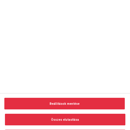
copyright © 2014-2026 AMC Global Media Inc. Minden jog
fenntartva.
Beállítások mentése
Felhasználási feltételek
Visszaélés-bejelentés
Összes elutasítása
Adatvédelem és adatkezelés
Impresszum