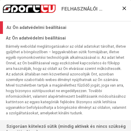
FELHASZNÁLÓI BEÁLLÍTÁSOK
Bologna: kupavigasz a
Az Ön adatvédelmi beállításai
bajnoki csalódásokért?
Az Ön adatvédelmi beállításai
2024. 01. 09. 13:01
Bármely weboldal meglátogatásakor az oldal adatokat tárolhat, illetve
Olvasási idő:
2
perc
gyűjthet a böngészőben – leggyakrabban sütik formájában, illetve
egyéb nyomonkövetési technológiák alkalmazásával is. Az adat lehet
COPPA ITALIA
FIORENTINA
BOLOGNA
Önnel, az Ön beállításaival vagy eszközével kapcsolatos és főképp
Az olasz futballidény egyik meglepetéscsapatának az
arra használják, hogy az oldalt az Ön elvárásai szerint működtessék.
Az adatok általában nem közvetlenül azonosítják Önt, azonban
ősszel a Bologna bizonyult, amely szeptember elejétől
személyre szabottabb webes élményt nyújthatnak az Ön számára.
december végig veretlen maradt az élvonalban. A
Mivel tiszteletben tartjuk a magánélethez fűződő jogát, joga van arra,
Fiorentina pedig az elmúlt másfél idényben igazi
hogy bizonyos sütitípusokat ne engedélyezzen. További
kupacsapattá nőtte ki magát, a hazai és a nemzetközi
információkért, valamint alapértelmezett beállításaink módosításához
kattintson az egyes kategóriák fejlécére. Bizonyos sütik letiltása
porondon egyaránt. Talán a Coppa Italia negyeddöntőjének
ugyanakkor befolyásolhatja a böngészési élményt az oldalon, valamint
legjobb csatája készülődik a firenzei Artemio Franchi
a szolgáltatásokat, amelyeket kínálni tudunk.
Stadionban.
Szigorúan kötelező sütik (mindig aktívak és nincs szükség