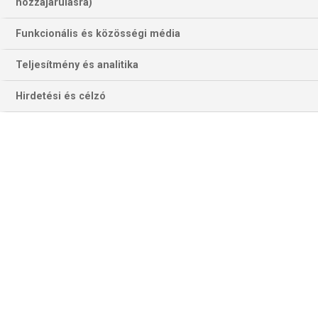
hozzájárulásra)
Funkcionális és közösségi média
Teljesítmény és analitika
Hirdetési és célzó
Így ünnepelték a győztes gólt a bolognaiak a San Siróban. Ugyan
szerzője, a svájci válogatott Dan Ndoye most sérült, hasonló
örömünnep a Franchiban sem elképzelhetetlen… (Fotó: Getty
Images)
Mindkét együttes megnyerte már a most 76. idényét
taposó olasz nemzeti kupasorozatot. A Fiorentina hatszor
is – ezzel a sorozat örökrangsorának 5. helyezettje,