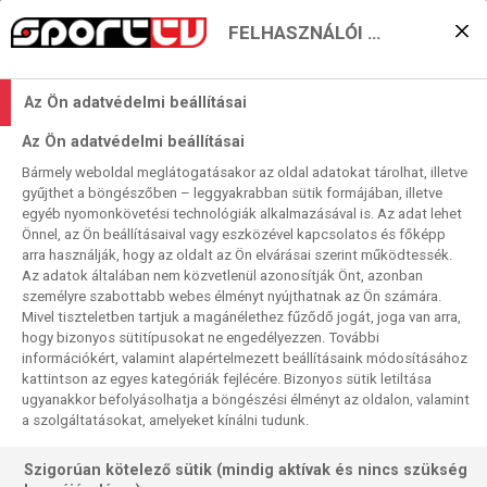
FELHASZNÁLÓI BEÁLLÍTÁSOK
Luxemburgon állnak
Az Ön adatvédelmi beállításai
bosszút Ronaldóék?
Az Ön adatvédelmi beállításai
2021. 03. 30. 09:19
Bármely weboldal meglátogatásakor az oldal adatokat tárolhat, illetve
Olvasási idő:
4
perc
gyűjthet a böngészőben – leggyakrabban sütik formájában, illetve
egyéb nyomonkövetési technológiák alkalmazásával is. Az adat lehet
VB 2022
PORTUGÁLIA
Önnel, az Ön beállításaival vagy eszközével kapcsolatos és főképp
Az európai selejtezők A-csoportját állítottuk a keddi nap
arra használják, hogy az oldalt az Ön elvárásai szerint működtessék.
Az adatok általában nem közvetlenül azonosítják Önt, azonban
fókuszába. Az elsőségért versenyt futó, egymással
személyre szabottabb webes élményt nyújthatnak az Ön számára.
legutóbb remiző szerb és portugál együttes idegenbeli
Mivel tiszteletben tartjuk a magánélethez fűződő jogát, joga van arra,
mérkőzését közvetítjük élőben, felvételről meg mutatjuk a
hogy bizonyos sütitípusokat ne engedélyezzen. További
világranglista-vezető Belgiumot és a vb-ezüstérmes
információkért, valamint alapértelmezett beállításaink módosításához
kattintson az egyes kategóriák fejlécére. Bizonyos sütik letiltása
horvátokat legyőző Szlovéniát is. S persze az ezúttal 10+1
ugyanakkor befolyásolhatja a böngészési élményt az oldalon, valamint
selejtező összefoglalója sem maradhat el.
a szolgáltatásokat, amelyeket kínálni tudunk.
Szigorúan kötelező sütik (mindig aktívak és nincs szükség