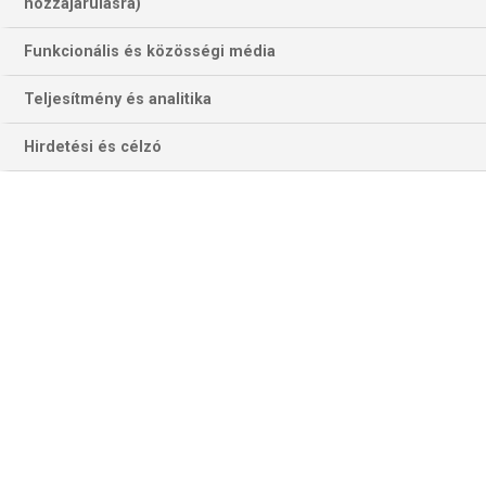
hozzájárulásra)
Funkcionális és közösségi média
Teljesítmény és analitika
Hirdetési és célzó
Pazar akció végén egyenlített Filip Kosztics Belgrádban. A
framnkfurti csatár Bakiban is veszályes lehet a hazaiak kapujára
(Fotó: Getty Images)
AZERBAJDZSÁN–SZERBIA
Azerbajdzsán selejtezős rajtján az egygólos vereségen
nincs semmi szégyellnivaló a portugálok ellen. A módja
azonban igencsak bosszantó volt, egyetlen szerencsétlen