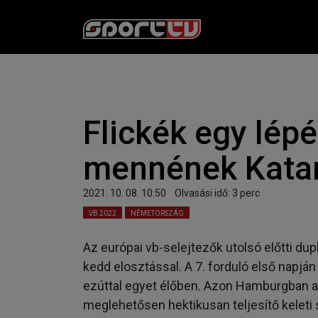
Flickék egy lép
mennének Kata
2021. 10. 08. 10:50
Olvasási idő:
3
perc
VB 2022
NÉMETORSZÁG
Az európai vb-selejtezők utolsó előtti du
kedd elosztással. A 7. forduló első napjá
ezúttal egyet élőben. Azon Hamburgban a 
meglehetősen hektikusan teljesítő keleti