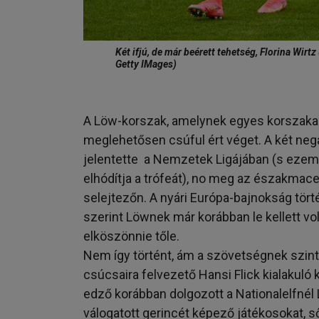
Két ifjú, de már beérett tehetség, Florina Wirt
Getty IMages)
A Löw-korszak, amelynek egyes korszakaib
meglehetősen csúful ért véget. A két nega
jelentette a Nemzetek Ligájában (s ezem a
elhódítja a trófeát), no meg az északmac
selejtezőn. A nyári Európa-bajnokság tör
szerint Löwnek már korábban le kellett vo
elköszönnie tőle.
Nem így történt, ám a szövetségnek szinte
csúcsaira felvezető Hansi Flick kialakuló k
edző korábban dolgozott a Nationalelfné
válogatott gerincét képező játékosokat, 