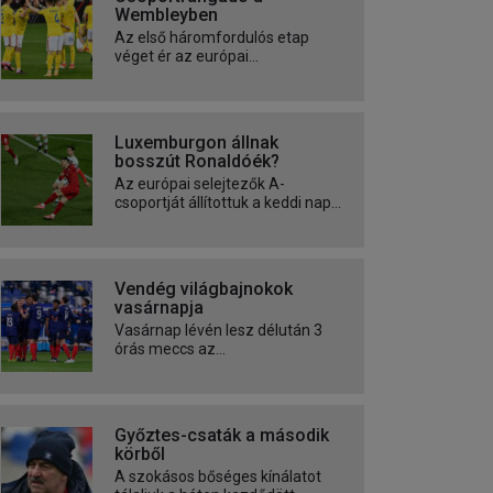
Wembleyben
Az első háromfordulós etap
véget ér az európai...
Luxemburgon állnak
bosszút Ronaldóék?
Az európai selejtezők A-
csoportját állítottuk a keddi nap...
Vendég világbajnokok
vasárnapja
Vasárnap lévén lesz délután 3
órás meccs az...
Győztes-csaták a második
körből
A szokásos bőséges kínálatot