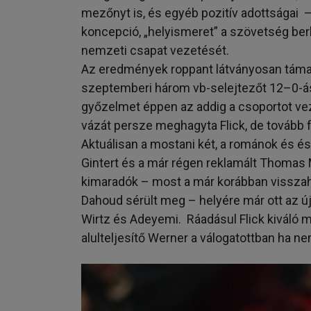
mezőnyt is, és egyéb pozitív adottságai –
koncepció, „helyismeret” a szövetség ber
nemzeti csapat vezetését.
Az eredmények roppant látványosan támasz
szeptemberi három vb-selejtezőt 12–0-á
győzelmet éppen az addig a csoportot vez
vázát persze meghagyta Flick, de tovább fo
Aktuálisan a mostani két, a románok és é
Gintert és a már régen reklamált Thomas Mü
kimaradók – most a már korábban vissza
Dahoud sérült meg – helyére már ott az új
Wirtz és Adeyemi. Ráadásul Flick kiváló m
alulteljesítő Werner a válogatottban ha ne