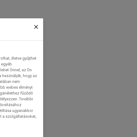
hat, illetve gyűjthet
e egyéb
lehet Önnel, az Ön
a használják, hogy az
talában nem
tabb webes élményt
magánélethez fűződő
edélyezzen. További
ódosításához
etiltása ugyanakkor
t a szolgáltatásokat,