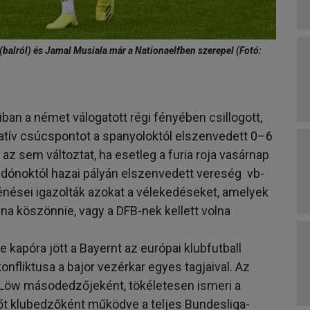
z (balról) és Jamal Musiala már a Nationaelfben szerepel (Fotó:
an a német válogatott régi fényében csillogott,
tív csúcspontot a spanyoloktól elszenvedett 0­­–6
z sem változtat, ha esetleg a furia roja vasárnap
edónoktól hazai pályán elszenvedett vereség vb-
ténései igazolták azokat a vélekedéseket, amelyek
lna köszönnie, vagy a DFB-nek kellett volna
 kapóra jött a Bayernt az európai klubfutball
onfliktusa a bajor vezérkar egyes tagjaival. Az
l Löw másodedzőjeként, tökéletesen ismeri a
sőt klubedzőként működve a teljes Bundesliga-