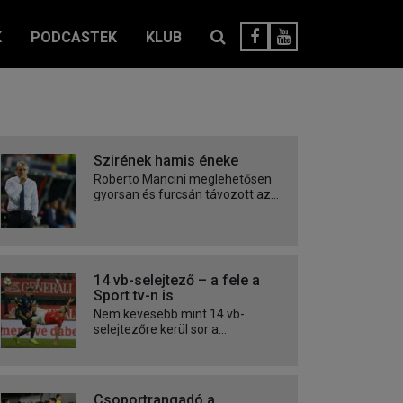
K
PODCASTEK
KLUB
Szirének hamis éneke
Roberto Mancini meglehetősen
gyorsan és furcsán távozott az...
14 vb-selejtező – a fele a
Sport tv-n is
Nem kevesebb mint 14 vb-
selejtezőre kerül sor a...
Csoportrangadó a