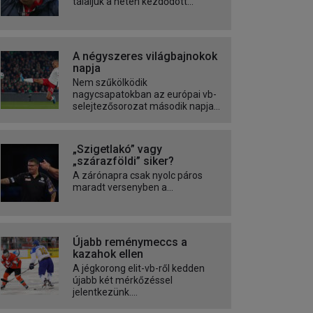
tálaljuk a héten kezdődött...
A négyszeres világbajnokok
napja
Nem szűkölködik
nagycsapatokban az európai vb-
selejtezősorozat második napja...
„Szigetlakó” vagy
„szárazföldi” siker?
A zárónapra csak nyolc páros
maradt versenyben a...
Újabb reménymeccs a
kazahok ellen
A jégkorong elit-vb-ről kedden
újabb két mérkőzéssel
jelentkezünk....