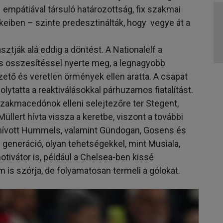
 empátiával társuló határozottság, fix szakmai
keiben – szinte predesztinálták, hogy vegye át a
tják alá eddig a döntést. A Nationalelf a
s összesítéssel nyerte meg, a legnagyobb
ető és veretlen örmények ellen aratta. A csapat
lytatta a reaktiválásokkal párhuzamos fiatalítást.
szakmacedónok elleni selejtezőre ter Stegent,
llert hívta vissza a keretbe, viszont a további
hívott Hummels, valamint Gündogan, Gosens és
 generáció, olyan tehetségekkel, mint Musiala,
otivátor is, például a Chelsea-ben kissé
m is szórja, de folyamatosan termeli a gólokat.