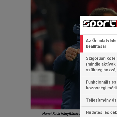
Az Ön adatvéde
beállításai
Szigorúan kötel
(mindig aktívak
szükség hozzáj
Funkcionális és
közösségi médi
Teljesítmény és 
Hirdetési és cé
Hansi Flick irányításával ismét szárnyal a ném