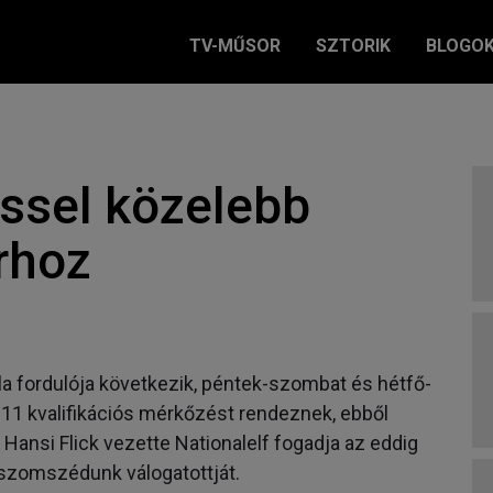
TV-MŰSOR
SZTORIK
BLOGO
éssel közelebb
rhoz
pla fordulója következik, péntek-szombat és hétfő-
n 11 kvalifikációs mérkőzést rendeznek, ebből
Hansi Flick vezette Nationalelf fogadja az eddig
 szomszédunk válogatottját.