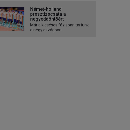
Német-holland
presztízscsata a
negyeddöntőért
Már a kieséses fázisban tartunk
a négy oszágban...