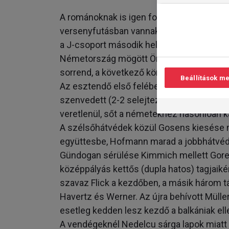
A románoknak is igen fontos lenne a pon
versenyfutásban vannak az örményekkel 
a J-csoport második helyével érhetnének e
Németország mögött Örményország (11), 
sorrend, a következő körben a románok a
Beállítások m
Az esztendő első felében Mirel Radoi eg
szenvedett (2-2 selejtező és felészülési 
veretlenül, sőt a németekhez hasonlóan kap
A szélsőhátvédek közül Gosens kiesése mi
együttesbe, Hofmann marad a jobbhátvéd.
Gündogan sérülése Kimmich mellett Goret
középpályás kettős (dupla hatos) tagjaik
szavaz Flick a kezdőben, a másik három 
Havertz és Werner. Az újra behívott Müller
esetleg kedden lesz kezdő a balkániak ell
A vendégeknél Nedelcu sárga lapok miatt e