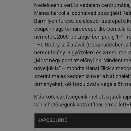
Nedelceanu kerül a védelem centrumába, a
Manea harcol a jobbhátvéd posztjáért Rati
Bármilyen furcsa, de először szerepel a k
csupán nagy tornán, csoportkörben találk
németek, 2000-be Liege-ben pedig 1–1-re 
1–0 Grabry találatával. (Összesítésben, 
német fölény: 9 győzelem és 3 remi mell
„Most négy pont az előnyünk. Mindent me
növeljük is” – mondta Hansi Flick a meccs
szerint ma és kedden is nyer a Nationale
örményeket, két fordulóval a vége előtt 
Más kötelezettségeink mellett a játéknapr
van lehetőségünk közvetíteni, erre a let
KAPCSOLÓDÓ