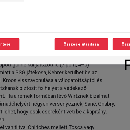
tszerzés, mert a favorit németek mögött hármas
és az északmacedónokkal a rájátszásért, amelyet
l. Hat kör után négy pont hátránnyal
Románia (10), Észak-Macedónia (9) köztük a
z örményeket fogadják.
entése
Összes elutasítása
Össz
yüttese négy egymást követő vereséget
mérkőzés, az őszi kvalifikációs meccstriót viszont
ott gól nélkül játszott le (7 pont, 4–0)
att a PSG játékosa, Kehrer kerülhet be az
 Kroos visszavonulása a válogatottságtól és
zkának biztosít fix helyet a védekező
ént. Ha a remek formában lévő Wirtznek bizalmat
támadóhelyért négyen versenyeznek, Sané, Gnabry,
t lehet, hogy csak csereként veti be a kapitány,
en.
l van tiltva. Chiriches mellett Tosca vagy