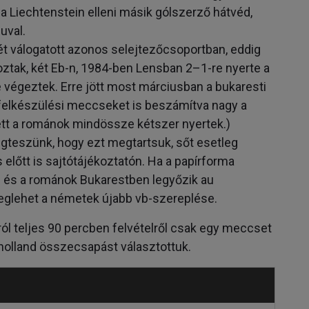
 Liechtenstein elleni másik gólszerző hátvéd,
uval.
ét válogatott azonos selejtezőcsoportban, eddig
oztak, két Eb-n, 1984-ben Lensban 2–1-re nyerte a
végeztek. Erre jött most márciusban a bukaresti
a felkészülési meccseket is beszámítva nagy a
ett a románok mindössze kétszer nyertek.)
gteszünk, hogy ezt megtartsuk, sőt esetleg
 előtt is sajtótájékoztatón. Ha a papírforma
lf és a románok Bukarestben legyőzik au
meglehet a németek újabb vb-szereplése.
ól teljes 90 percben felvételről csak egy meccset
t–holland összecsapást választottuk.