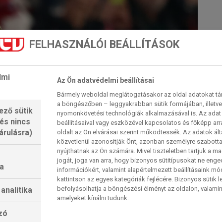
FELHASZNÁLÓI BEÁLLÍTÁSOK
lmi
Az Ön adatvédelmi beállításai
Bármely weboldal meglátogatásakor az oldal adatokat tárol
a böngészőben – leggyakrabban sütik formájában, illetv
ező sütik
nyomonkövetési technológiák alkalmazásával is. Az adat 
 és nincs
beállításaival vagy eszközével kapcsolatos és főképp arr
árulásra)
oldalt az Ön elvárásai szerint működtessék. Az adatok ál
közvetlenül azonosítják Önt, azonban személyre szabot
nyújthatnak az Ön számára. Mivel tiszteletben tartjuk a 
jogát, joga van arra, hogy bizonyos sütitípusokat ne eng
a
információkért, valamint alapértelmezett beállításaink m
kattintson az egyes kategóriák fejlécére. Bizonyos sütik l
befolyásolhatja a böngészési élményt az oldalon, valamin
analitika
amelyeket kínálni tudunk.
lzó
et nemzeti csapat (Fotó: Getty Images