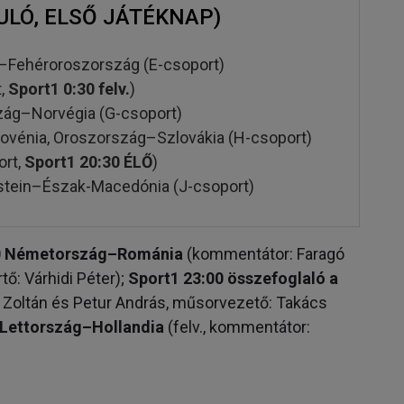
ULÓ, ELSŐ JÁTÉKNAP)
Fehéroroszország (E-csoport)
t,
Sport1 0:30 felv.
)
zág–Norvégia (G-csoport)
ovénia, Oroszország–Szlovákia (H-csoport)
rt,
Sport1 20:30 ÉLŐ
)
stein–Észak-Macedónia (J-csoport)
0 Németország–Románia
(kommentátor: Faragó
tő: Várhidi Péter);
Sport1 23:00 összefoglaló a
Zoltán és Petur András, műsorvezető: Takács
 Lettország–Hollandia
(felv., kommentátor: