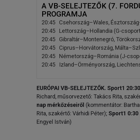
A VB-SELEJTEZŐK (7. FORD
PROGRAMJA
20:45 Csehország–Wales, Észtország–
20:45 Lettország–Hollandia (G-csopor
20:45 Gibraltár–Montenegró, Törökors
20:45 Ciprus–Horvátország, Málta–Szl
20:45 Németország–Románia (J-csopo
20:45 Izland–Örményország, Liechten
EURÓPAI VB-SELEJTEZŐK. Sport1 20:3
Richard, műsorvezető: Takács Rita, szakér
nap mérkőzéseiről
(kommentátor: Bartha 
Rita, szakértő: Várhidi Péter);
Sport1 0:30
Engyel István)