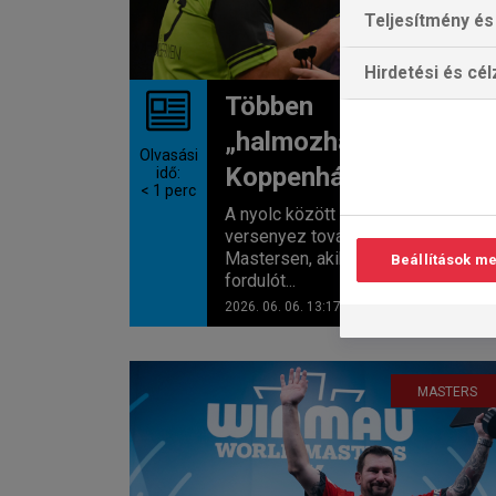
Teljesítmény és 
Hirdetési és cé
Többen
„halmozhatnak”
Olvasási
Koppenhágában
idő:
< 1
perc
A nyolc között hat olyan dartsos
versenyez tovább a Nordic
Mastersen, akik már nyert WSD-
Beállítások m
fordulót...
2026. 06. 06. 13:17
MASTERS