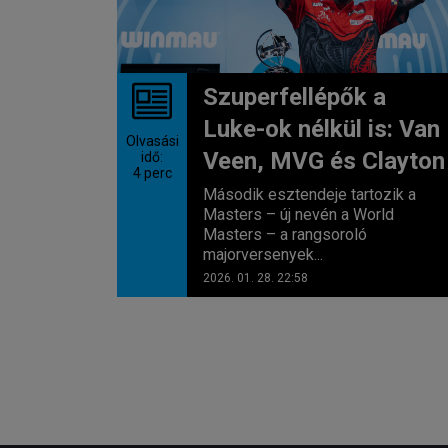
Szuperfellépők a
Luke-ok nélkül is: Van
Olvasási
Veen, MVG és Clayton
idő:
4
perc
Második esztendeje tartozik a
Masters – új nevén a World
Masters – a rangsoroló
majorversenyek...
2026. 01. 28. 22:58