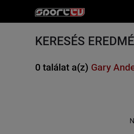
KERESÉS EREDM
0 találat a(z)
Gary And
N