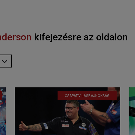
nderson
kifejezésre az oldalon
CSAPAT-VILÁGBAJNOKSÁG