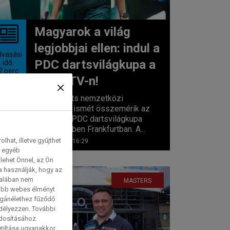
Magyarok a világ
legjobbjai ellen: indul a
lvasási
PDC dartsvilágkupa a
idő:
2
perc
Sport TV-n!
A profi darts nemzetközi
klasszisai ismét összemérik az
erejüket a PDC dartsvilágkupa
küzdelmeiben Frankfurtban. A...
hat, illetve gyűjthet
2026. 06. 10. 16:29
e egyéb
lehet Önnel, az Ön
a használják, hogy az
talában nem
MASTERS
tabb webes élményt
magánélethez fűződő
edélyezzen. További
ódosításához
etiltása ugyanakkor