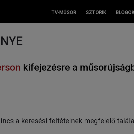
TV-MŰSOR
SZTORIK
BLOGO
ÉNYE
erson
kifejezésre a műsorújság
incs a keresési feltételnek megfelelő talála