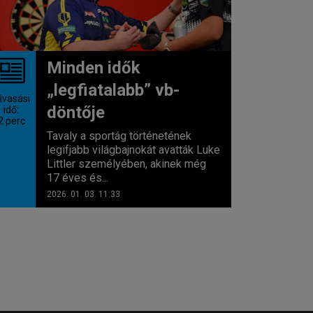
Minden idők
„legfiatalabb” vb-
lvasási
döntője
idő:
2
perc
Tavaly a sportág történetének
legifjabb világbajnokát avatták Luke
Littler személyében, akinek még
17 éves és...
2026. 01. 03. 11:33