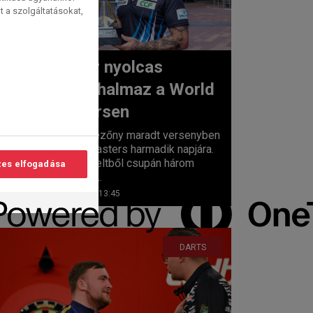
t a szolgáltatásokat,
Szuper nyolcas
meccshalmaz a World
lvasási
Mastersen
idő:
 1
perc
Szuper mezőny maradt versenyben
a World Masters harmadik napjára.
A 16 kiemeltből csupán három
es elfogadása
búcsúzott...
2026. 01. 31. 13:45
DARTS