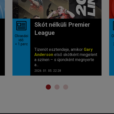
Skót nélküli Premier
League
Olvasási
O
idő:
< 1
perc
Tizenöt esztendeje, amikor
Gary
Anderson
első skótként megjelent
a színen – s újoncként megnyerte
a...
2026. 01. 05. 22:28