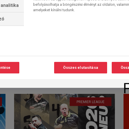
befolyásolhatja a böngészési élményt az oldalon, valamin
analitika
amelyeket kínálni tudunk.
lzó
Hány védő marad
életben a Butler
Olvasási
O
Resortban?
idő:
< 1
perc
<
Tizennégy eddigi bajnok szállt
versenybe az idei UK Openen.
Hatan különféle okok –
entése
Összes elutasítása
Össz
visszavonulás, kvalifikáció...
2026. 03. 07. 12:04
PREMIER LEAGUE