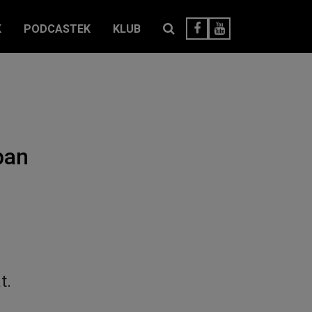
K
PODCASTEK
KLUB
ban
t.