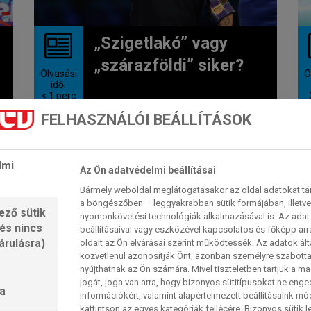
„Szigetlakó” vagy
„szárazföldi” siker?
Olvasási
O
idő:
< 1
perc
FELHASZNÁLÓI BEÁLLÍTÁSOK
A zárónapra csak nyolc páros
maradt versenyben a csapat, vagy
inkább páros-vb, hivatalos nevén
lmi
Az Ön adatvédelmi beállításai
a...
Bármely weboldal meglátogatásakor az oldal adatokat tárol
2026. 06. 14. 13:51
a böngészőben – leggyakrabban sütik formájában, illetv
ező sütik
nyomonkövetési technológiák alkalmazásával is. Az adat 
 és nincs
beállításaival vagy eszközével kapcsolatos és főképp arr
árulásra)
oldalt az Ön elvárásai szerint működtessék. Az adatok ál
UK OPEN
közvetlenül azonosítják Önt, azonban személyre szabot
nyújthatnak az Ön számára. Mivel tiszteletben tartjuk a 
jogát, joga van arra, hogy bizonyos sütitípusokat ne eng
a
információkért, valamint alapértelmezett beállításaink m
kattintson az egyes kategóriák fejlécére. Bizonyos sütik l