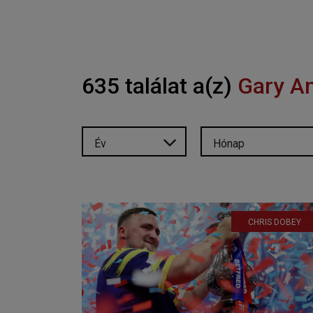
635 találat a(z)
Gary A
Év
Hónap
CHRIS DOBEY