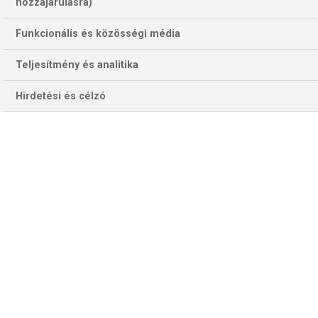
44 találat a(z)
Gaziantep
kifejezésre az
hozzájárulásra)
oldalon
Funkcionális és közösségi média
Év
Hónap
Teljesítmény és analitika
Hirdetési és célzó
Szűrés
Szűrő törlése
FC PORTO