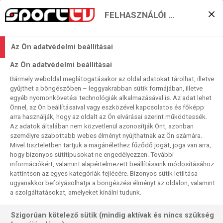
FELHASZNÁLÓI BEÁLLÍTÁSOK
KERESÉS EREDMÉNYE
Az Ön adatvédelmi beállításai
0 találat a(z)
Gaziantep
kifejezésre a
Az Ön adatvédelmi beállításai
műsorújságban
Bármely weboldal meglátogatásakor az oldal adatokat tárolhat, illetve
gyűjthet a böngészőben – leggyakrabban sütik formájában, illetve
egyéb nyomonkövetési technológiák alkalmazásával is. Az adat lehet
Önnel, az Ön beállításaival vagy eszközével kapcsolatos és főképp
arra használják, hogy az oldalt az Ön elvárásai szerint működtessék.
Az adatok általában nem közvetlenül azonosítják Önt, azonban
személyre szabottabb webes élményt nyújthatnak az Ön számára.
Nincs a keresési feltételnek megfelelő
Mivel tiszteletben tartjuk a magánélethez fűződő jogát, joga van arra,
találat.
hogy bizonyos sütitípusokat ne engedélyezzen. További
információkért, valamint alapértelmezett beállításaink módosításához
kattintson az egyes kategóriák fejlécére. Bizonyos sütik letiltása
ugyanakkor befolyásolhatja a böngészési élményt az oldalon, valamint
a szolgáltatásokat, amelyeket kínálni tudunk.
Szigorúan kötelező sütik (mindig aktívak és nincs szükség