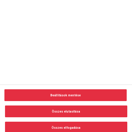
copyright © 2014-2026 AMC Global Media Inc. Minden jog
fenntartva.
Beállítások mentése
Felhasználási feltételek
Visszaélés-bejelentés
Összes elutasítása
Adatvédelem és adatkezelés
Impresszum
Összes elfogadása