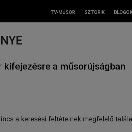
TV-MŰSOR
SZTORIK
BLOGO
ÉNYE
r
kifejezésre a műsorújságban
incs a keresési feltételnek megfelelő talála