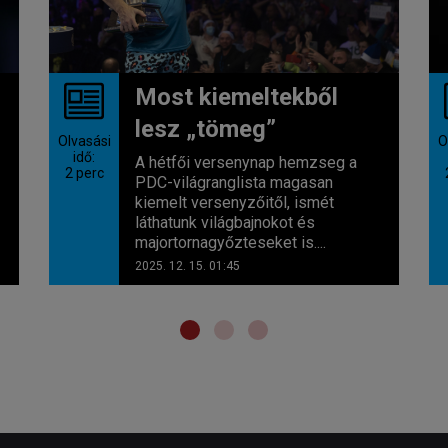
Most kiemeltekből
lesz „tömeg”
Olvasási
O
idő:
A hétfői versenynap hemzseg a
2
perc
PDC-világranglista magasan
kiemelt versenyzőitől, ismét
láthatunk világbajnokot és
majortornagyőzteseket is....
2025. 12. 15. 01:45