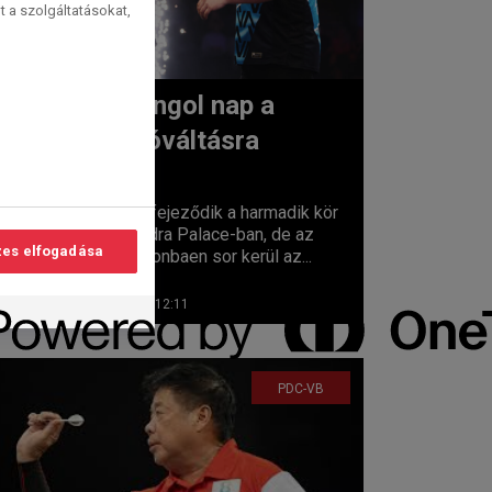
t a szolgáltatásokat,
Igazi angol nap a
fordulóváltásra
lvasási
idő:
3
perc
Hétfőn befejeződik a harmadik kör
az Alexandra Palace-ban, de az
es elfogadása
esti sessionbaen sor kerül az...
2025. 12. 29. 12:11
PDC-VB