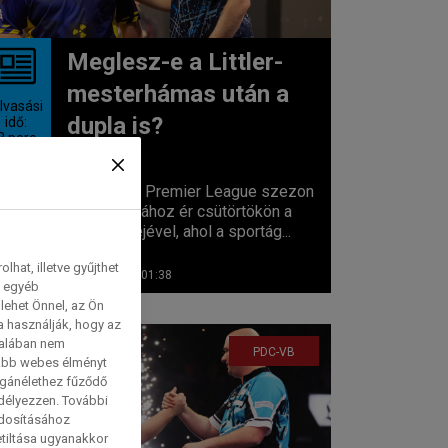
Meglesz-e a Littler-
mesterhámas után a
lvasási
dupla is?
idő:
3
perc
A 2026-os Premier League szezon
a tetőpontjához ér csütörtökön a
döntő estéjével, ahol a sportág...
hat, illetve gyűjthet
2026. 05. 28. 01:38
e egyéb
lehet Önnel, az Ön
a használják, hogy az
talában nem
PDC-VB
tabb webes élményt
magánélethez fűződő
edélyezzen. További
ódosításához
etiltása ugyanakkor