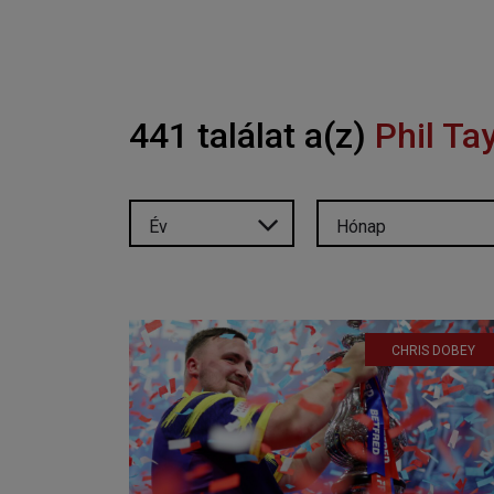
441 találat a(z)
Phil Ta
Év
Hónap
CHRIS DOBEY