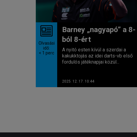
Barney „nagyapó” a 8-
ból 8-ért
Olvasási
idő:
A nyitó esten kívül a szerdai a
< 1
perc
kakukktojás az idei darts-vb első
fordulós játéknapjai közül...
2025. 12. 17. 10:44