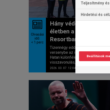
Teljesítmény és 
Hirdetési és cé
Hány védő marad
életben a Butler
Olvasási
Resortban?
idő:
< 1
perc
Tizennégy eddigi bajnok szállt
versenybe az idei UK Openen.
Beállítások m
Hatan különféle okok –
visszavonulás, kvalifikáció...
2026. 03. 07. 12:04