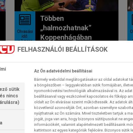
Többen
„halmozhatnak”
Olvasási
O
Koppenhágában
idő:
< 1
perc
FELHASZNÁLÓI BEÁLLÍTÁSOK
A nyolc között hat olyan dartsos
versenyez tovább a Nordic
Mastersen, akik már nyert WSD-
lmi
Az Ön adatvédelmi beállításai
fordulót...
Bármely weboldal meglátogatásakor az oldal adatokat tárol
2026. 06. 06. 13:17
a böngészőben – leggyakrabban sütik formájában, illetv
ező sütik
nyomonkövetési technológiák alkalmazásával is. Az adat 
 és nincs
beállításaival vagy eszközével kapcsolatos és főképp arr
árulásra)
oldalt az Ön elvárásai szerint működtessék. Az adatok ál
LUKE LITTLER
közvetlenül azonosítják Önt, azonban személyre szabot
nyújthatnak az Ön számára. Mivel tiszteletben tartjuk a 
jogát, joga van arra, hogy bizonyos sütitípusokat ne eng
a
információkért, valamint alapértelmezett beállításaink m
kattintson az egyes kategóriák fejlécére. Bizonyos sütik l