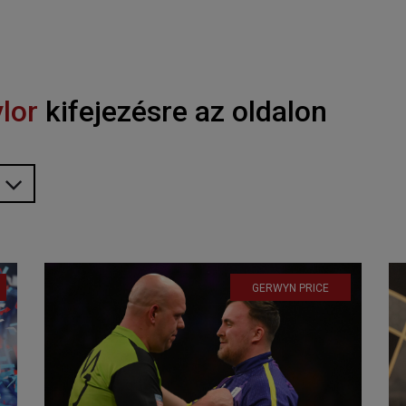
ylor
kifejezésre az oldalon
GERWYN PRICE