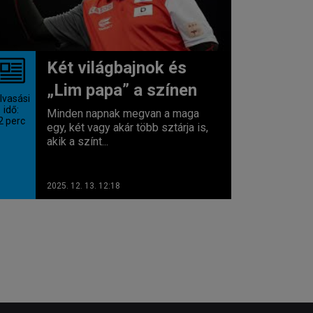
Két világbajnok és
„Lim papa” a színen
lvasási
idő:
Minden napnak megvan a maga
2
perc
egy, két vagy akár több sztárja is,
akik a színt...
2025. 12. 13. 12:18