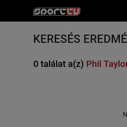
KERESÉS EREDM
0 találat a(z)
Phil Taylo
N