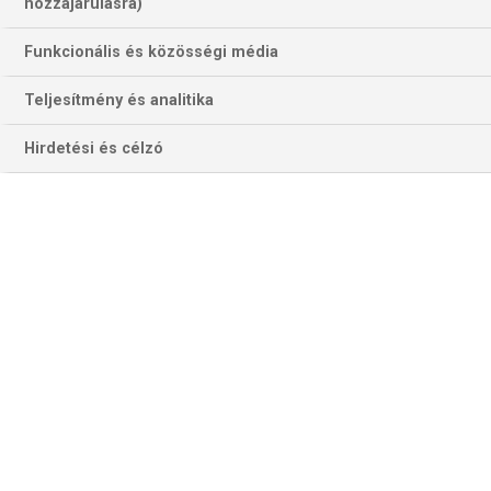
hozzájárulásra)
Funkcionális és közösségi média
Teljesítmény és analitika
Hirdetési és célzó
Ramieriéknek a három pont Reggio Emiliából a biztos
bentmaradást jelentené (Fotó: Getty Images)
A
Sassulo–Cagliari
összecsapáson az emiliaiak
gyakorlatilag győzelmi kényszerben vannak, csak hat
ponttal van esélyük a bent maradásra, s még az is más
eredmények kedvező alakulásától függ. A vendég szárdok
döntetlennel igen közel kerülnek élvonalbeli tagságuk
meghosszabb0tásához, győzelemmel véglegesíthetik is.
A hazaiak sérülés miatt nem számíthatnak Defrel, Berardio
és Samu Castillejo szolgálataira, Boloca készen áll, hogy