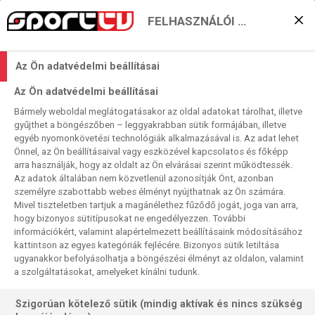
FELHASZNÁLÓI BEÁLLÍTÁSOK
Két kieséselkerülő
Az Ön adatvédelmi beállításai
csúcscsata vasárnap
Az Ön adatvédelmi beállításai
2024. 05. 19. 11:08
Bármely weboldal meglátogatásakor az oldal adatokat tárolhat, illetve
Olvasási idő: -1 perc
gyűjthet a böngészőben – leggyakrabban sütik formájában, illetve
egyéb nyomonkövetési technológiák alkalmazásával is. Az adat lehet
SASSUOLO
UDINESE
LAZIO
INTER
GENOA
EMPOLI
CAGLIARI
Önnel, az Ön beállításaival vagy eszközével kapcsolatos és főképp
Mind a négy közvetítendő vasárnapi meccsünknek van
arra használják, hogy az oldalt az Ön elvárásai szerint működtessék.
Az adatok általában nem közvetlenül azonosítják Önt, azonban
kisebb-nagyobb tétje. A legkeményebb a két alsóházi
személyre szabottabb webes élményt nyújthatnak az Ön számára.
csatának, amelyek ha kiesésről nem is, de
Mivel tiszteletben tartjuk a magánélethez fűződő jogát, joga van arra,
megmenekülésről dönthetnek.
hogy bizonyos sütitípusokat ne engedélyezzen. További
információkért, valamint alapértelmezett beállításaink módosításához
kattintson az egyes kategóriák fejlécére. Bizonyos sütik letiltása
ugyanakkor befolyásolhatja a böngészési élményt az oldalon, valamint
a szolgáltatásokat, amelyeket kínálni tudunk.
Szigorúan kötelező sütik (mindig aktívak és nincs szükség