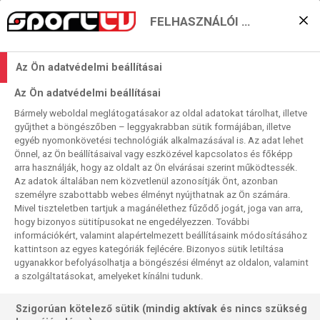
FELHASZNÁLÓI BEÁLLÍTÁSOK
Bővített futballpéntek
Az Ön adatvédelmi beállításai
Sport TV
Az Ön adatvédelmi beállításai
2021. 03. 12. 13:02
Bármely weboldal meglátogatásakor az oldal adatokat tárolhat, illetve
Olvasási idő:
3
perc
gyűjthet a böngészőben – leggyakrabban sütik formájában, illetve
MÖNCHENGLADBACH
SÜPERLIG
HAMBURGER SV
BUNDESLIGA
BESIKTAS
egyéb nyomonkövetési technológiák alkalmazásával is. Az adat lehet
BASAKSEHIR
2. BUNDESLIGA
Önnel, az Ön beállításaival vagy eszközével kapcsolatos és főképp
arra használják, hogy az oldalt az Ön elvárásai szerint működtessék.
Kicsit kibővítettük szokásos pénteki
Az adatok általában nem közvetlenül azonosítják Önt, azonban
futballmenetrendünket. Normál esetben az Europálya-
személyre szabottabb webes élményt nyújthatnak az Ön számára.
Mivel tiszteletben tartjuk a magánélethez fűződő jogát, joga van arra,
magazinunk mellett egy esti fordulókezdő Bundesliga-
hogy bizonyos sütitípusokat ne engedélyezzen. További
meccset közvetítünk. Ez a kínálat most kibővül egy
információkért, valamint alapértelmezett beállításaink módosításához
másodosztályú rangadóval és egy érdekesnek ígérkező
kattintson az egyes kategóriák fejlécére. Bizonyos sütik letiltása
SüperLig-mérkőzéssel is.
ugyanakkor befolyásolhatja a böngészési élményt az oldalon, valamint
a szolgáltatásokat, amelyeket kínálni tudunk.
Szigorúan kötelező sütik (mindig aktívak és nincs szükség