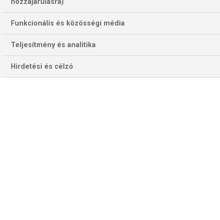
hozzájárulásra)
Funkcionális és közösségi média
Teljesítmény és analitika
Hirdetési és célzó
A kapus magányossága. Sven Ulreich, az egykori Bayern-
tartalékkapus búslakodik novemberben Hamburgban bekapott
gólja után. Pedig csapata végül 3–1-re legyőzte a Bochumot (Fotó:
Getty Images)
BASAKSEHIR–BESIKTAS
A címvédő, de ebben az idényben a kiesőzónából
menekülőben lévő új isztambuli nagycsapat az egyik régit