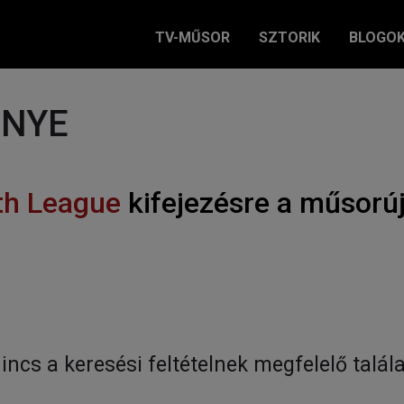
TV-MŰSOR
SZTORIK
BLOGO
ÉNYE
th League
kifejezésre a műsorú
incs a keresési feltételnek megfelelő talála