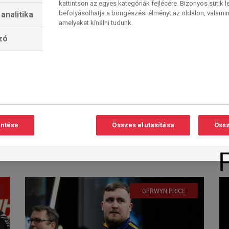
kattintson az egyes kategóriák fejlécére. Bizonyos sütik l
befolyásolhatja a böngészési élményt az oldalon, valamin
analitika
amelyeket kínálni tudunk.
lzó
A világ-második
„otthon” szeretne
Olvasási
O
felzárkózni
idő:
3
perc
Gian van Veen egy dartsos álmot
valósít meg, amikor a Premier
League csütörtök este visszatér...
entése
Összes elutasítása
Össz
2026. 04. 16. 11:11
GERWYN PRICE