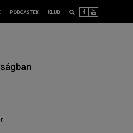
K
PODCASTEK
KLUB
jságban
t.