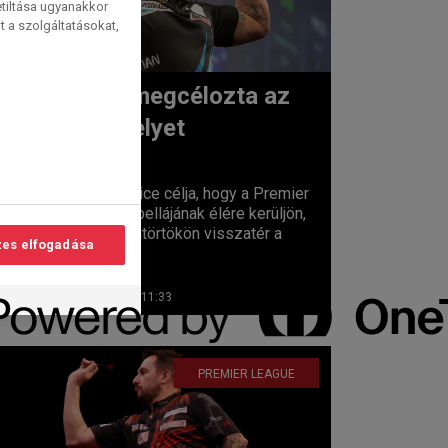
etiltása ugyanakkor
t a szolgáltatásokat,
Price megcélozta az
első helyet
lvasási
idő:
2
perc
Gerwyn Price célja, hogy a Premier
League tabellájának élére kerüljön,
miután csütörtökön visszatér a
es elfogadása
Brighton...
2026. 04. 09. 11:33
PREMIER LEAGUE