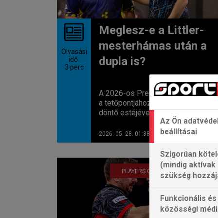
Meglesz-e a Littler-
mesterhámas után a
Olvasási
dupla is?
idő:
3
perc
A 2026-os Premier League szezo
a tetőpontjához ér csütörtökön a
döntő estéjével, ahol a sportág...
Az Ön adatvéde
beállításai
2026. 05. 28. 01:38
Szigorúan kötel
(mindig aktívak
PLAYERS CHAMPIONSHIP DÖNTŐ
szükség hozzáj
Funkcionális és
közösségi médi