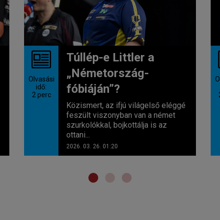
Túllép-e Littler a
„Németország-
Olvasási
O
fóbiáján”?
idő:
2
perc
Közismert, az ifjú világelső eléggé
feszült viszonyban van a német
szurkolókkal, bojkottálja is az
ottani...
2026. 03. 26. 01:20