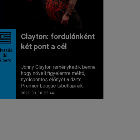
Clayton: fordulónként
két pont a cél
lvasási
idő:
2
perc
Jonny Clayton reménykedik benne,
hogy növeli figyelemre méltó,
nyolcpontos előnyét a darts
Premier League tabellájának...
2026. 03. 18. 23:44