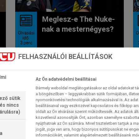
Meglesz-e The Nuke-
nak a mesternégyes?
Olvasási
O
idő:
3
perc
FELHASZNÁLÓI BEÁLLÍTÁSOK
n
A darts roadshow tizenötödik
estéjét május 14-én az Utilita
Arénában rendezik meg, azaz West
lmi
Midlandsben...
Az Ön adatvédelmi beállításai
2026. 05. 14. 03:18
Bármely weboldal meglátogatásakor az oldal adatokat tárol
a böngészőben – leggyakrabban sütik formájában, illetv
ező sütik
nyomonkövetési technológiák alkalmazásával is. Az adat 
 és nincs
beállításaival vagy eszközével kapcsolatos és főképp arr
PREMIER LEAGUE
árulásra)
oldalt az Ön elvárásai szerint működtessék. Az adatok ál
közvetlenül azonosítják Önt, azonban személyre szabot
nyújthatnak az Ön számára. Mivel tiszteletben tartjuk a 
jogát, joga van arra, hogy bizonyos sütitípusokat ne eng
a
információkért, valamint alapértelmezett beállításaink m