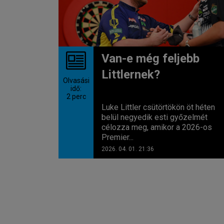
Van-e még feljebb
Littlernek?
Olvasási
idő:
2
perc
Luke Littler csütörtökön öt héten
belül negyedik esti győzelmét
célozza meg, amikor a 2026-os
Premier...
2026. 04. 01. 21:36