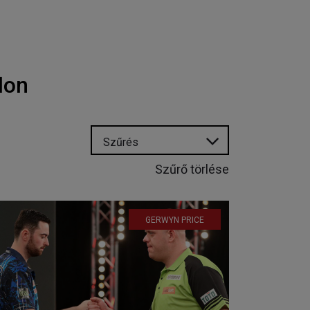
lon
Szűrés
Szűrő törlése
GERWYN PRICE