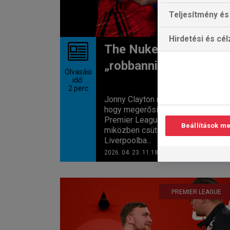
Teljesítmény és 
Hirdetési és cé
The Nuke ismét
„robbanni” készül
Olvasási
idő:
2
perc
Jonny Clayton reménykedik benne,
hogy megerősítheti pozícióját a
Premier League tabellájának élén,
Beállítások m
miközben csütörtökön
Liverpoolba...
2026. 04. 23. 11:18
PREMIER LEAGUE