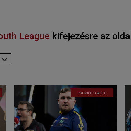
outh League
kifejezésre az olda
PREMIER LEAGUE