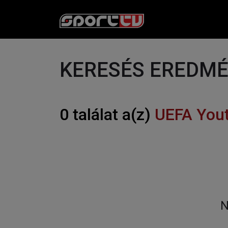
KERESÉS EREDM
0 találat a(z)
UEFA You
N