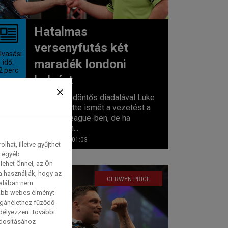
Hatalmas
versenyfutás két
lvasási
maradék londoni
idő:
2
perc
helyért
Aberdeeni döntős diadalával Luke
Littler átvette ismét a vezetést a
Premier League-ben, de ha
mindketten...
2026. 05. 07. 01:03
hat, illetve gyűjthet
e egyéb
lehet Önnel, az Ön
a használják, hogy az
GERWYN PRICE
talában nem
tabb webes élményt
magánélethez fűződő
edélyezzen. További
ódosításához