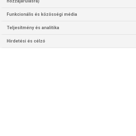
hozzájárulásra)
Funkcionális és közösségi média
Teljesítmény és analitika
Hirdetési és célzó
A finnek továbbra is Teemo Pukkitól várják a gólt-gólokat. A
Norwich 31 éves csatára eddig 97 válogatott meccsén 31-szer talált
a kapuba (Fotó: Getty Images)
KAZAHSZTÁN–FINNORSZÁG (D-csoport)
A két együttes közös történetét négy mérkőzés alkotja,
ebből a három tétre menő találkozót a finnek nyerték meg,