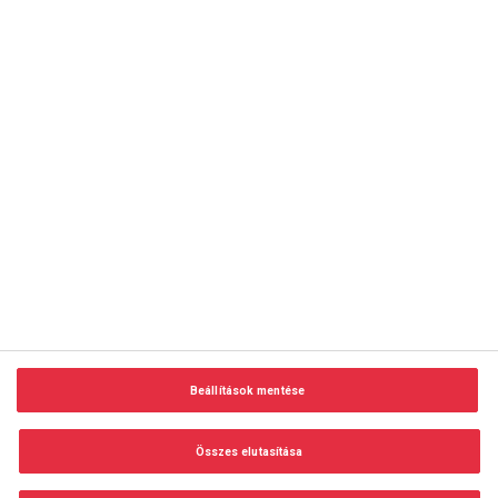
copyright © 2014-2026 AMC Global Media Inc. Minden jog
fenntartva.
Beállítások mentése
Felhasználási feltételek
Visszaélés-bejelentés
Összes elutasítása
Adatvédelem és adatkezelés
Impresszum