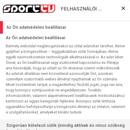
FELHASZNÁLÓI BEÁLLÍTÁSOK
Katar-kapuban kedden:
Az Ön adatvédelmi beállításai
Dánia
Az Ön adatvédelmi beállításai
2021. 10. 12. 12:30
Bármely weboldal meglátogatásakor az oldal adatokat tárolhat, illetve
Olvasási idő:
3
perc
gyűjthet a böngészőben – leggyakrabban sütik formájában, illetve
egyéb nyomonkövetési technológiák alkalmazásával is. Az adat lehet
LENGYELORSZÁG
EURÓPAI VB-SELEJTEZŐK
DÁNIA
AUSZTRIA
ANGLIA
Önnel, az Ön beállításaival vagy eszközével kapcsolatos és főképp
ALBÁNIA
arra használják, hogy az oldalt az Ön elvárásai szerint működtessék.
Egyetlen csapatnak van esélye, hogy már kedden, a 8.
Az adatok általában nem közvetlenül azonosítják Önt, azonban
személyre szabottabb webes élményt nyújthatnak az Ön számára.
forduló után csatlakozzon a már részvevő
Mivel tiszteletben tartjuk a magánélethez fűződő jogát, joga van arra,
Németországhoz a katari vb-mezőnyben: a selejtezőkirály,
hogy bizonyos sütitípusokat ne engedélyezzen. További
százszázalékos és gólt sem kapó Dániának. Mi a játéknap
információkért, valamint alapértelmezett beállításaink módosításához
14 mérkőzéséből hármat közvetítünk élőben – közte a
kattintson az egyes kategóriák fejlécére. Bizonyos sütik letiltása
ugyanakkor befolyásolhatja a böngészési élményt az oldalon, valamint
dánokét –, egyet felvételről, s egy marad még szerdára is,
a szolgáltatásokat, amelyeket kínálni tudunk.
ugyancsak felvételről.
Szigorúan kötelező sütik (mindig aktívak és nincs szükség