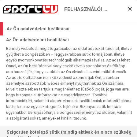
FELHASZNÁLÓI BEÁLLÍTÁSOK
A milánói üldözőverseny
Az Ön adatvédelmi beállításai
folytatódik
Az Ön adatvédelmi beállításai
2022. 05. 01. 10:17
Bármely weboldal meglátogatásakor az oldal adatokat tárolhat, illetve
Olvasási idő:
6
perc
gyűjthet a böngészőben – leggyakrabban sütik formájában, illetve
egyéb nyomonkövetési technológiák alkalmazásával is. Az adat lehet
UDINESE
VENEZIA
MILAN
SERIE A
JUVENTUS
INTER
FIORENTINA
Önnel, az Ön beállításaival vagy eszközével kapcsolatos és főképp
BOLOGNA
AS ROMA
arra használják, hogy az oldalt az Ön elvárásai szerint működtessék.
Szombaton az élcsapatok közül csak a Napoli szerepelt,
Az adatok általában nem közvetlenül azonosítják Önt, azonban
személyre szabottabb webes élményt nyújthatnak az Ön számára.
vasárnap lép pályára a négyes „BL-kontingens” másik
Mivel tiszteletben tartjuk a magánélethez fűződő jogát, joga van arra,
három tagja. Az Inter hétközi blamája után csak a Milan
hogy bizonyos sütitípusokat ne engedélyezzen. További
botlásában bízhat, közben a maga mérkőzését meg
információkért, valamint alapértelmezett beállításaink módosításához
kellene nyernie a hét közben remeklő Udinese ellen
kattintson az egyes kategóriák fejlécére. Bizonyos sütik letiltása
ugyanakkor befolyásolhatja a böngészési élményt az oldalon, valamint
idegenben. A Juventusnak pedig nyernie kell, hogy tartsa a
a szolgáltatásokat, amelyeket kínálni tudunk.
lépést a nápolyiakkal a bronzért.
Szigorúan kötelező sütik (mindig aktívak és nincs szükség