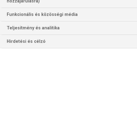
hozzájárulásra)
Funkcionális és közösségi média
Teljesítmény és analitika
Hirdetési és célzó
Dusan Vlahovics eddig 11 mérkőzésn hatszor talált a kapuba a
Juventus színeiben, most szeretné megtartani meccsenkénti
félgólosnál jobb bajnoki átlagát (Fotó: Getty Images)
JUVENTUS–VENEZIA
A Juve még harcban áll a Serie A 3. helyéért, a sereghajtó
Veneziának csak matematikai esélye van a bennmaradásra,